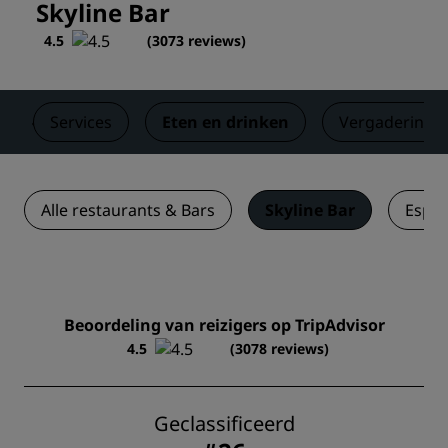
Skyline Bar
4.5
(
3073 reviews
)
Services
Eten en drinken
Vergaderinge
Alle restaurants & Bars
Skyline Bar
Espla
Beoordeling van reizigers op TripAdvisor
4.5
(3078 reviews)
Geclassificeerd