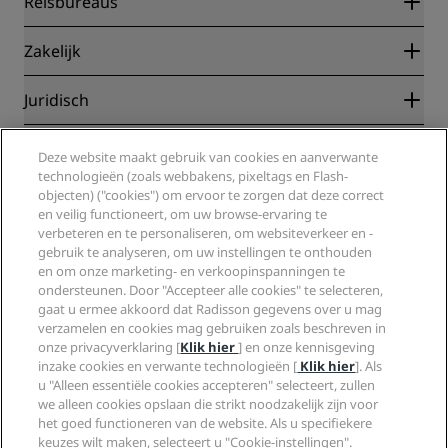
Reisbureaus
Garantie beste online tarief
Blog
Partners
Zakelijk
Bestemmingen
Reisagenten
Nieuwe en verwachte hotels
Radisson Hotel Group
Juridisch
Radisson Hotels-app
Media
Sports Approved-hotels
Vacatures RHG
Privacycentrum
Help
Gezinsvriendelijk hotels
Deze website maakt gebruik van cookies en aanverwante
Vacatures PPHE
Juridische kennisgeving
Gezondheid en veiligheid
technologieën (zoals webbakens, pixeltags en Flash-
Vacatures EHL
Algemene voorwaarden voor Radisson Rewards
Waarschuwingen voor consumenten
objecten) ("cookies") om ervoor te zorgen dat deze correct
The Club by RHG
Social media
Gebruikersovereenkomst site
en veilig functioneert, om uw browse-ervaring te
Contactgegevens
Hotelontwikkeling
Digitale toegankelijkheid
verbeteren en te personaliseren, om websiteverkeer en -
Veelgestelde vragen
Radisson Hotels Brands
Duurzaam ondernemen
gebruik te analyseren, om uw instellingen te onthouden
Verklaring inzake moderne slavernij
Sitemap
Inkoop
en om onze marketing- en verkoopinspanningen te
ondersteunen. Door "Accepteer alle cookies" te selecteren,
gaat u ermee akkoord dat Radisson gegevens over u mag
verzamelen en cookies mag gebruiken zoals beschreven in
onze privacyverklaring [
Klik hier
] en onze kennisgeving
inzake cookies en verwante technologieën [
Klik hier
]. Als
u "Alleen essentiële cookies accepteren" selecteert, zullen
we alleen cookies opslaan die strikt noodzakelijk zijn voor
MIS NOOIT MEER ONZE POPULAIRSTE AANBIEDINGEN
het goed functioneren van de website. Als u specifiekere
keuzes wilt maken, selecteert u "Cookie-instellingen".