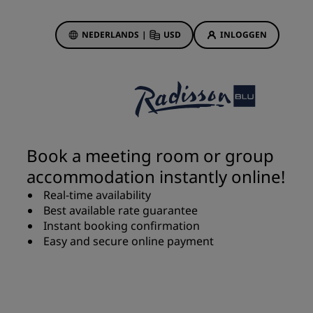
NEDERLANDS
|
USD
INLOGGEN
biedingen
sson Rewards
 boekingen
Hotelaanbiedingen
Ontdek onze deals
Book a meeting room or group
Het is direct raak
accommodation instantly online!
Deals of the Day
Real-time availability
Vooruitboeken
Best available rate guarantee
s
Bekijk onze arrangementen
Instant booking confirmation
Easy and secure online payment
Reisideeën
Gezinsvriendelijke hotels
Rad Pets