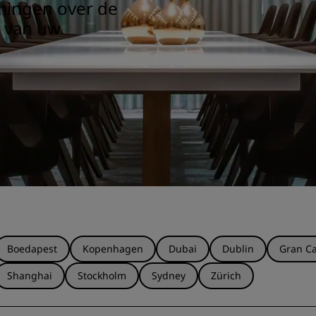
mmingen over de
s van uw
Boedapest
Kopenhagen
Dubai
Dublin
Gran Ca
Shanghai
Stockholm
Sydney
Zürich