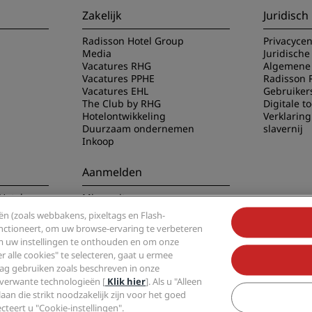
Zakelijk
Juridisch
Radisson Hotel Group
Privacyce
Media
Juridische
Vacatures RHG
Algemene 
Vacatures PPHE
Radisson 
Vacatures EHL
Gebruiker
The Club by RHG
Digitale t
Hotelontwikkeling
Verklarin
Duurzaam ondernemen
slavernij
Inkoop
Aanmelden
Hotels app
Mis nooit meer onze
populairste aanbiedingen
n (zoals webbakens, pixeltags en Flash-
functioneert, om uw browse-ervaring te verbeteren
om uw instellingen te onthouden en om onze
alle cookies" te selecteren, gaat u ermee
g gebruiken zoals beschreven in onze
 verwante technologieën [
Klik hier
]. Als u "Alleen
 Hotel Group, Radisson, Radisson RED, Radisson Blu, Radisson Collection, Radisso
laan die strikt noodzakelijk zijn voor het goed
van de Radisson Hotel Group.
cteert u "Cookie-instellingen".