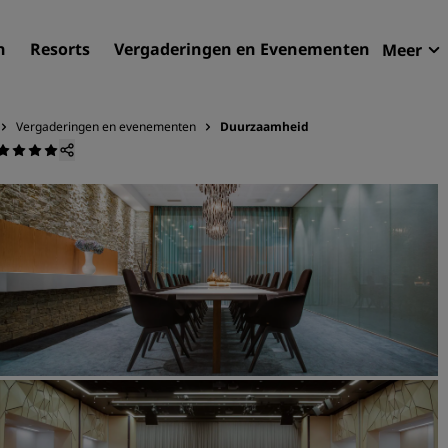
n
Resorts
Vergaderingen en Evenementen
Meer
Aan
Radi
Vergaderingen en evenementen
Duurzaamheid
Mijn
Zoek uw hotel
Bestemmingen
Resorts
Serviceappartementen
Luchthavenhotels
Nieuwe toekomstige hotel
Vergaderingen en
evenementen
Ontdek Radisson Meetings