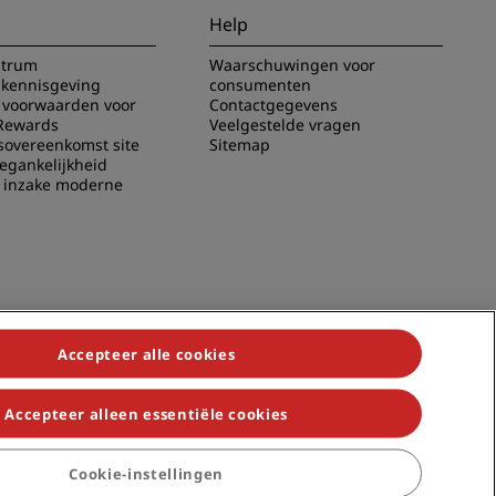
Help
ntrum
Waarschuwingen voor
 kennisgeving
consumenten
voorwaarden voor
Contactgegevens
Rewards
Veelgestelde vragen
sovereenkomst site
Sitemap
oegankelijkheid
g inzake moderne
Accepteer alle cookies
Accepteer alleen essentiële cookies
n Individuals, Park Plaza, Park Inn, Country Inn & Suites, Prize by
Cookie-instellingen