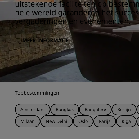
uitstekende faciliteiten op beste
hele wereld garanderen het succe
vergaderingen en evenementen.
MEER INFORMATIE
Topbestemmingen
Amsterdam
Bangkok
Bangalore
Berlijn
Milaan
New Delhi
Oslo
Parijs
Riga