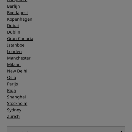
Berlijn
Boedapest
Kopenhagen
Dubai
Dublin
Gran Canaria
Istanboel
Londen
Manchester
Milaan
New Delhi
Oslo
Parijs
Riga
Shanghai
Stockholm
Sydney
Zürich