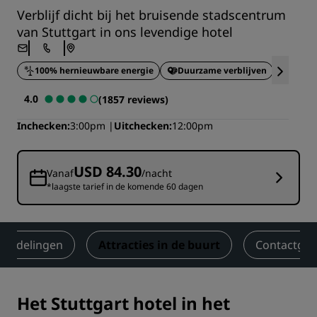
Verblijf dicht bij het bruisende stadscentrum
van Stuttgart in ons levendige hotel
100% hernieuwbare energie
Duurzame verblijven
Snel 
4.0
(1857 reviews)
Inchecken
3:00pm
Uitchecken
12:00pm
USD 84.30
Vanaf
/nacht
*laagste tarief in de komende 60 dagen
oordelingen
Attracties in de buurt
Contactge
Het Stuttgart hotel in het