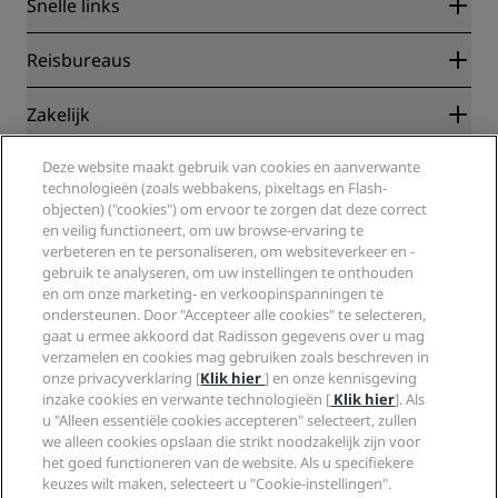
Snelle links
Radisson Rewards
Reisbureaus
Garantie beste online tarief
Blog
Partners
Zakelijk
Bestemmingen
Reisagenten
Nieuwe en verwachte hotels
Radisson Hotel Group
Deze website maakt gebruik van cookies en aanverwante
Juridisch
Radisson Hotels-app
technologieën (zoals webbakens, pixeltags en Flash-
Media
Sports Approved-hotels
objecten) ("cookies") om ervoor te zorgen dat deze correct
Vacatures RHG
Privacycentrum
Help
Gezinsvriendelijk hotels
en veilig functioneert, om uw browse-ervaring te
Vacatures PPHE
Juridische kennisgeving
Gezondheid en veiligheid
verbeteren en te personaliseren, om websiteverkeer en -
Vacatures EHL
Algemene voorwaarden voor Radisson Rewards
gebruik te analyseren, om uw instellingen te onthouden
Waarschuwingen voor consumenten
The Club by RHG
Social media
Gebruikersovereenkomst site
en om onze marketing- en verkoopinspanningen te
Contactgegevens
Hotelontwikkeling
ondersteunen. Door "Accepteer alle cookies" te selecteren,
Digitale toegankelijkheid
Veelgestelde vragen
Radisson Hotels Brands
Duurzaam ondernemen
gaat u ermee akkoord dat Radisson gegevens over u mag
Verklaring inzake moderne slavernij
Sitemap
verzamelen en cookies mag gebruiken zoals beschreven in
Inkoop
onze privacyverklaring [
Klik hier
] en onze kennisgeving
inzake cookies en verwante technologieën [
Klik hier
]. Als
u "Alleen essentiële cookies accepteren" selecteert, zullen
we alleen cookies opslaan die strikt noodzakelijk zijn voor
het goed functioneren van de website. Als u specifiekere
keuzes wilt maken, selecteert u "Cookie-instellingen".