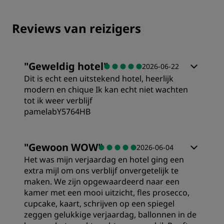
Reviews van reizigers
"
Geweldig hotel
"
2026-06-22
Dit is echt een uitstekend hotel, heerlijk
modern en chique Ik kan echt niet wachten
tot ik weer verblijf
pamelabY5764HB
Kamers
"
Gewoon WOW
"
2026-06-04
Het was mijn verjaardag en hotel ging een
Prijs/kwaliteit
extra mijl om ons verblijf onvergetelijk te
maken. We zijn opgewaardeerd naar een
kamer met een mooi uitzicht, fles prosecco,
Slaapkwaliteit
cupcake, kaart, schrijven op een spiegel
zeggen gelukkige verjaardag, ballonnen in de