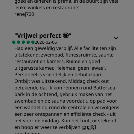
goed en dineren is prima. In de buurt zijn veel
leuke winkels en restaurants.
Locatie
renej720
Hygiëne
Kamers
"
Vrijwel perfect 🤩
"
2026-02-06
Had een geweldig verblijf. Alle faciliteiten zijn
Service
Prijs/kwaliteit
uitstekend: zwembad, fitnessruimte, sauna;
restaurant en kamers. Ruime en goed
Slaapkwaliteit
uitgeruste kamer. Helemaal geen lawaai.
Personeel is vriendelijk en behulpzaam.
Ontbijt was uitstekend. Middag check out
Locatie
betekende dat ik kon rennen rond Battersea
park in de ochtend, gebruik maken van het
zwembad en de sauna voordat u op pad voor
Hygiëne
een wandeling rond de centrale en vervolgens
een zeer ontspannen en efficiënte check - uit
net voor de middag. Kon het fout, uitstekend
Service
en hoop er weer te verblijven 🙌🙌🙌
robsheldon