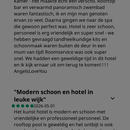
kamer - het maakte echt een verschil. Rooftop
Locatie
bar en verwarmd panoramisch zwembad
waren fantastisch, ik en mijn man genoten
ervan zo veel. Daarna gingen we naar de spa
Hygiëne
die gewoon perfect was. Hotel is zeer schoon,
personeel is erg vriendelijk en super snel - we
hebben gevraagd tandheelkundige kits en
Service
schoonmaak waren buiten de deur in een
mum van tijd! Roomservice was ook super
snel. We hadden een geweldige tijd in dit hotel
en ik kijk ernaar uit om terug te komen! ! ! !
AngelsLoveYou
Kamers
"
Modern schoon en hotel in
leuke wijk
"
Prijs/kwaliteit
2026-05-01
Het kunst hotel is modern en schoon met
vriendelijke en professioneel personeel. De
Slaapkwaliteit
rooftop pool is geweldig en het ontbijt is ook