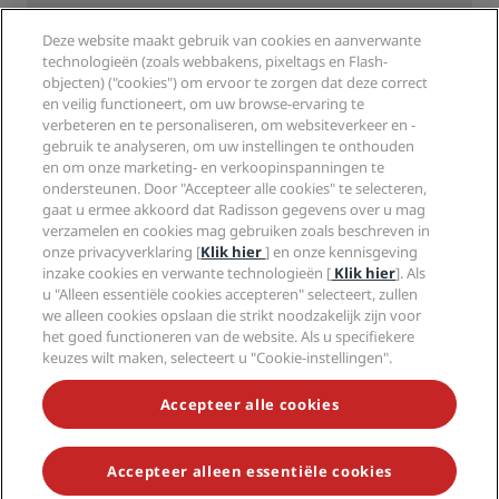
Bestemmingen
Reisagenten
Nieuwe en verwachte hotels
Radisson Hotel Group
Deze website maakt gebruik van cookies en aanverwante
Juridisch
Radisson Hotels-app
technologieën (zoals webbakens, pixeltags en Flash-
Media
Sports Approved-hotels
objecten) ("cookies") om ervoor te zorgen dat deze correct
Vacatures RHG
Privacycentrum
Help
Gezinsvriendelijk hotels
en veilig functioneert, om uw browse-ervaring te
Vacatures PPHE
Juridische kennisgeving
Gezondheid en veiligheid
verbeteren en te personaliseren, om websiteverkeer en -
Vacatures EHL
Algemene voorwaarden voor Radisson Rewards
gebruik te analyseren, om uw instellingen te onthouden
Waarschuwingen voor consumenten
The Club by RHG
Social media
Gebruikersovereenkomst site
en om onze marketing- en verkoopinspanningen te
Contactgegevens
Hotelontwikkeling
ondersteunen. Door "Accepteer alle cookies" te selecteren,
Digitale toegankelijkheid
Veelgestelde vragen
Radisson Hotels Brands
Duurzaam ondernemen
gaat u ermee akkoord dat Radisson gegevens over u mag
Verklaring inzake moderne slavernij
Sitemap
verzamelen en cookies mag gebruiken zoals beschreven in
Inkoop
onze privacyverklaring [
Klik hier
] en onze kennisgeving
inzake cookies en verwante technologieën [
Klik hier
]. Als
u "Alleen essentiële cookies accepteren" selecteert, zullen
we alleen cookies opslaan die strikt noodzakelijk zijn voor
het goed functioneren van de website. Als u specifiekere
keuzes wilt maken, selecteert u "Cookie-instellingen".
MIS NOOIT MEER ONZE POPULAIRSTE AANBIEDINGEN
Accepteer alle cookies
Accepteer alleen essentiële cookies
© 2026 Radisson Hotel Group.
Alle rechten voorbehouden. RHG
Radisson Hotel Group, Radisson, Radisson RED, Radisson Blu, Radisson