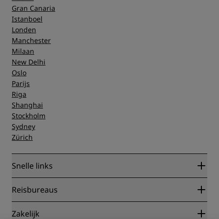
Gran Canaria
Istanboel
Londen
Manchester
Milaan
New Delhi
Oslo
Parijs
Riga
Shanghai
Stockholm
Sydney
Zürich
Snelle links
Radisson Rewards
Reisbureaus
Garantie beste online tarief
Blog
Partners
Zakelijk