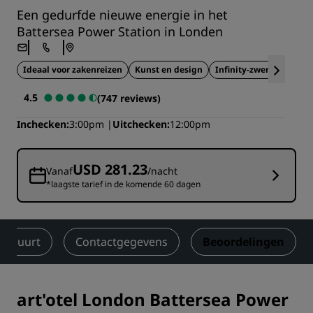
Een gedurfde nieuwe energie in het
Battersea Power Station in Londen
Ideaal voor zakenreizen
Kunst en design
Infinity-zwembad
4.5
(747 reviews)
Inchecken
3:00pm
Uitchecken
12:00pm
USD 281.23
Vanaf
/nacht
*laagste tarief in de komende 60 dagen
de buurt
Contactgegevens
Beoordelingen
art'otel London Battersea Power