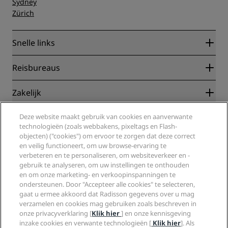
Sydney
Zürich
Snelle links
Radisson Rewards
Reisbureaus
Garantie beste online tarief
Blog
Partners
Zakelijk
Bestemmingen
Reisagenten
Nieuwe en verwachte hotels
Radisson Hotel Group
Juridisch
Deze website maakt gebruik van cookies en aanverwante
Radisson Hotels-app
Media
technologieën (zoals webbakens, pixeltags en Flash-
Sports Approved-hotels
objecten) ("cookies") om ervoor te zorgen dat deze correct
Vacatures RHG
Privacycentrum
Help
Gezinsvriendelijk hotels
en veilig functioneert, om uw browse-ervaring te
Vacatures PPHE
Juridische kennisgeving
Gezondheid en veiligheid
verbeteren en te personaliseren, om websiteverkeer en -
Vacatures EHL
Algemene voorwaarden voor Radisson Rewards
Waarschuwingen voor consumenten
gebruik te analyseren, om uw instellingen te onthouden
The Club by RHG
Social media
Gebruikersovereenkomst site
en om onze marketing- en verkoopinspanningen te
Contactgegevens
Hotelontwikkeling
ondersteunen. Door "Accepteer alle cookies" te selecteren,
Digitale toegankelijkheid
Veelgestelde vragen
Radisson Hotels Brands
Duurzaam ondernemen
gaat u ermee akkoord dat Radisson gegevens over u mag
Verklaring inzake moderne slavernij
Sitemap
verzamelen en cookies mag gebruiken zoals beschreven in
Inkoop
onze privacyverklaring [
Klik hier
] en onze kennisgeving
inzake cookies en verwante technologieën [
Klik hier
]. Als