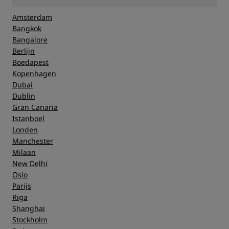
Amsterdam
Bangkok
Bangalore
Berlijn
Boedapest
Kopenhagen
Dubai
Dublin
Gran Canaria
Istanboel
Londen
Manchester
Milaan
New Delhi
Oslo
Parijs
Riga
Shanghai
Stockholm