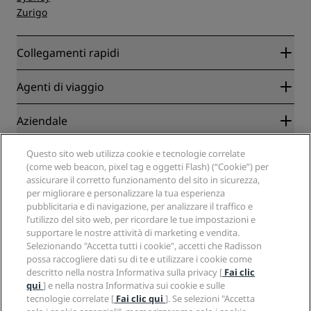
Zurigo
Collegamenti rapidi
Radisson Rewards
Agenti di viaggio
Migliore tariffa online garantita
Blog
Partner
Aziendale
Destinazioni
Agenti di viaggio
Hotel nuovi e di prossima apertura
Radisson Hotel Group
Note legali
Questo sito web utilizza cookie e tecnologie correlate
APP Radisson Hotels
Media
(come web beacon, pixel tag e oggetti Flash) (“Cookie”) per
Hotel Approvati per sport
assicurare il corretto funzionamento del sito in sicurezza,
Opportunità di lavoro in RHG
Centro sulla privacy
Aiuto
Hotel per famiglie
per migliorare e personalizzare la tua esperienza
Opportunità di lavoro in PPHE
Note legali
Salute e sicurezza
pubblicitaria e di navigazione, per analizzare il traffico e
Opportunità di lavoro in EHL
Termini e condizioni di Radisson Rewards
Avvisi per i consumatori
l’utilizzo del sito web, per ricordare le tue impostazioni e
The Club by RHG
Social media
Termini e condizioni di utilizzo del sito
supportare le nostre attività di marketing e vendita.
Contatti
Opportunità di sviluppo
Selezionando "Accetta tutti i cookie", accetti che Radisson
Accessibilità digitale
Domande frequenti
Marchi Radisson Hotels
Responsible Business
possa raccogliere dati su di te e utilizzare i cookie come
Dichiarazione sulla schiavitù moderna
Mappa del sito
descritto nella nostra Informativa sulla privacy [
Fai clic
Approvvigionamento
qui
] e nella nostra Informativa sui cookie e sulle
tecnologie correlate [
Fai clic qui
]. Se selezioni "Accetta