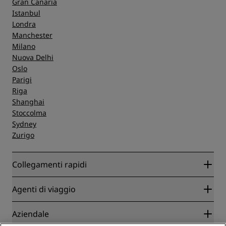
Gran Canaria
Istanbul
Londra
Manchester
Milano
Nuova Delhi
Oslo
Parigi
Riga
Shanghai
Stoccolma
Sydney
Zurigo
Collegamenti rapidi
Radisson Rewards
Agenti di viaggio
Migliore tariffa online garantita
Blog
Partner
Aziendale
Destinazioni
Agenti di viaggio