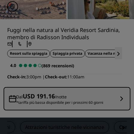
Fuggi nella natura al Veridia Resort Sardinia,
membro di Radisson Individuals
Resort sulla spiaggia
Spiaggia privata
Vacanza nella natura
4.0
(869 recensioni)
Check-in
3:00pm
Check-out
11:00am
USD 191.16
Dal
/notte
*tariffa più bassa disponibile per i prossimi 60 giorni
sioni
Attrazioni turistiche nelle vicinanze
Conta