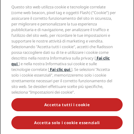
Hotel nuovi e di prossima apertura
Radisson Hotel Group
Note legali
Questo sito web utilizza cookie e tecnologie correlate
APP Radisson Hotels
Media
(come web beacon, pixel tag e oggetti Flash) (“Cookie”) per
Hotel Approvati per sport
assicurare il corretto funzionamento del sito in sicurezza,
Opportunità di lavoro in RHG
Centro sulla privacy
Aiuto
Hotel per famiglie
per migliorare e personalizzare la tua esperienza
Opportunità di lavoro in PPHE
Note legali
Salute e sicurezza
pubblicitaria e di navigazione, per analizzare il traffico e
Opportunità di lavoro in EHL
Termini e condizioni di Radisson Rewards
Avvisi per i consumatori
l’utilizzo del sito web, per ricordare le tue impostazioni e
The Club by RHG
Social media
Termini e condizioni di utilizzo del sito
supportare le nostre attività di marketing e vendita.
Contatti
Opportunità di sviluppo
Selezionando "Accetta tutti i cookie", accetti che Radisson
Accessibilità digitale
Domande frequenti
Marchi Radisson Hotels
Responsible Business
possa raccogliere dati su di te e utilizzare i cookie come
Dichiarazione sulla schiavitù moderna
Mappa del sito
descritto nella nostra Informativa sulla privacy [
Fai clic
Approvvigionamento
qui
] e nella nostra Informativa sui cookie e sulle
tecnologie correlate [
Fai clic qui
]. Se selezioni "Accetta
solo i cookie essenziali", memorizzeremo solo i cookie
strettamente necessari per il corretto funzionamento del
sito web. Se desideri effettuare scelte più specifiche,
seleziona “Impostazioni dei cookie”.
NON LASCIARTI SFUGGIRE LE NOSTRE OFFERTE MIGLIORI
Accetta tutti i cookie
Accetta solo i cookie essenziali
© 2026 Radisson Hotel Group.
Tutti i diritti riservati. RHG Radisson
Hotel Group, Radisson, Radisson RED, Radisson Blu, Radisson Collection,