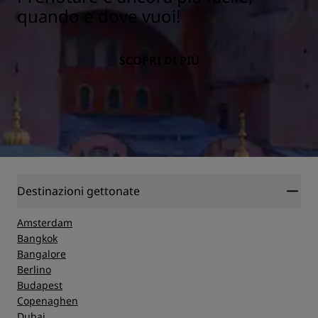
quando e dove vuoi!
SCOPRI DI PIÙ
Destinazioni gettonate
Amsterdam
Bangkok
Bangalore
Berlino
Budapest
Copenaghen
Dubai