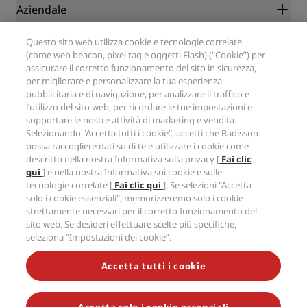
Blog
Partner
Aziendale
Destinazioni
Agenti di viaggio
Hotel nuovi e di prossima apertura
Radisson Hotel Group
Note legali
Questo sito web utilizza cookie e tecnologie correlate
APP Radisson Hotels
Media
(come web beacon, pixel tag e oggetti Flash) (“Cookie”) per
Hotel Approvati per sport
assicurare il corretto funzionamento del sito in sicurezza,
Opportunità di lavoro in RHG
Centro sulla privacy
Aiuto
Hotel per famiglie
per migliorare e personalizzare la tua esperienza
Opportunità di lavoro in PPHE
Note legali
Salute e sicurezza
pubblicitaria e di navigazione, per analizzare il traffico e
Opportunità di lavoro in EHL
Termini e condizioni di Radisson Rewards
Avvisi per i consumatori
l’utilizzo del sito web, per ricordare le tue impostazioni e
The Club by RHG
Social media
Termini e condizioni di utilizzo del sito
supportare le nostre attività di marketing e vendita.
Contatti
Opportunità di sviluppo
Selezionando "Accetta tutti i cookie", accetti che Radisson
Accessibilità digitale
Domande frequenti
Marchi Radisson Hotels
Responsible Business
possa raccogliere dati su di te e utilizzare i cookie come
Dichiarazione sulla schiavitù moderna
Mappa del sito
descritto nella nostra Informativa sulla privacy [
Fai clic
Approvvigionamento
qui
] e nella nostra Informativa sui cookie e sulle
tecnologie correlate [
Fai clic qui
]. Se selezioni "Accetta
solo i cookie essenziali", memorizzeremo solo i cookie
strettamente necessari per il corretto funzionamento del
sito web. Se desideri effettuare scelte più specifiche,
seleziona “Impostazioni dei cookie”.
NON LASCIARTI SFUGGIRE LE NOSTRE OFFERTE MIGLIORI
Accetta tutti i cookie