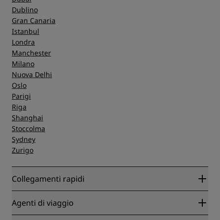
Dublino
Gran Canaria
Istanbul
Londra
Manchester
Milano
Nuova Delhi
Oslo
Parigi
Riga
Shanghai
Stoccolma
Sydney
Zurigo
Collegamenti rapidi
Radisson Rewards
Agenti di viaggio
Migliore tariffa online garantita