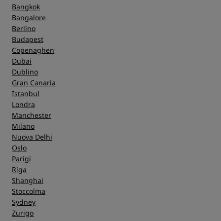
Bangkok
Bangalore
Berlino
Budapest
Copenaghen
Dubai
Dublino
Gran Canaria
Istanbul
Londra
Manchester
Milano
Nuova Delhi
Oslo
Parigi
Riga
Shanghai
Stoccolma
Sydney
Zurigo