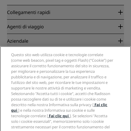
Collegamenti rapidi
Radisson Rewards
Agenti di viaggio
Migliore tariffa online garantita
Blog
Partner
Aziendale
Destinazioni
Agenti di viaggio
Hotel nuovi e di prossima apertura
Radisson Hotel Group
Note legali
Questo sito web utilizza cookie e tecnologie correlate
APP Radisson Hotels
Media
(come web beacon, pixel tag e oggetti Flash) (“Cookie”) per
Hotel Approvati per sport
assicurare il corretto funzionamento del sito in sicurezza,
Opportunità di lavoro in RHG
Centro sulla privacy
Aiuto
Hotel per famiglie
per migliorare e personalizzare la tua esperienza
Opportunità di lavoro in PPHE
Note legali
Salute e sicurezza
pubblicitaria e di navigazione, per analizzare il traffico e
Opportunità di lavoro in EHL
Termini e condizioni di Radisson Rewards
Avvisi per i consumatori
l’utilizzo del sito web, per ricordare le tue impostazioni e
The Club by RHG
Social media
Termini e condizioni di utilizzo del sito
supportare le nostre attività di marketing e vendita.
Contatti
Opportunità di sviluppo
Selezionando "Accetta tutti i cookie", accetti che Radisson
Accessibilità digitale
Domande frequenti
Marchi Radisson Hotels
Responsible Business
possa raccogliere dati su di te e utilizzare i cookie come
Dichiarazione sulla schiavitù moderna
Mappa del sito
descritto nella nostra Informativa sulla privacy [
Fai clic
Approvvigionamento
qui
] e nella nostra Informativa sui cookie e sulle
tecnologie correlate [
Fai clic qui
]. Se selezioni "Accetta
solo i cookie essenziali", memorizzeremo solo i cookie
strettamente necessari per il corretto funzionamento del