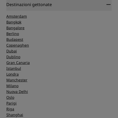
Destinazioni gettonate
Amsterdam
Bangkok
Bangalore
Berlino
Budapest
Copenaghen
Dubai
Dublino
Gran Canaria
Istanbul
Londra
Manchester
Milano
Nuova Delhi
Oslo
Parigi
Riga
Shanghai