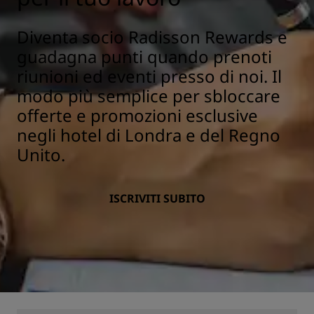
Diventa socio Radisson Rewards e
guadagna punti quando prenoti
riunioni ed eventi presso di noi. Il
modo più semplice per sbloccare
offerte e promozioni esclusive
negli hotel di Londra e del Regno
Unito.
ISCRIVITI SUBITO