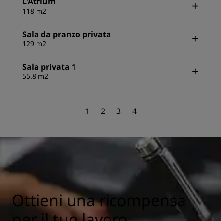
L'Atrium
118 m2
Sala da pranzo privata
129 m2
Sala privata 1
55.8 m2
1
2
3
4
Ottieni una ricompensa
per il tuo lavoro