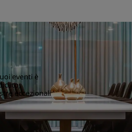
tuoi eventi è
dicato,
ostre eccezionali