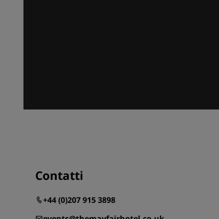
Contatti
+44 (0)207 915 3898
events@themayfairhotel.co.uk