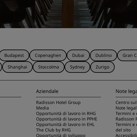
Budapest
Copenaghen
Dubai
Dublino
Gran C
Shanghai
Stoccolma
Sydney
Zurigo
Aziendale
Note lega
Radisson Hotel Group
Centro sul
Media
Note legal
Opportunità di lavoro in RHG
Termini e 
Opportunità di lavoro in PPHE
Radisson 
Opportunità di lavoro in EHL
Termini e 
The Club by RHG
del sito
Opportunità di sviluppo
Accessibili