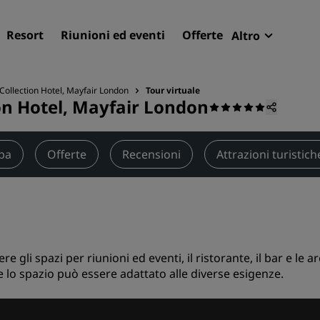
Resort
Riunioni ed eventi
Offerte
Altro
Radisson R
Le mie pren
Collection Hotel, Mayfair London
Tour virtuale
ion Hotel, Mayfair London
Trova il tuo hotel
Destinazioni
pa
Offerte
Recensioni
Attrazioni turistich
Resort
Residence
Hotel aeroportuali
Hotel nuovi e di prossima
apertura
re gli spazi per riunioni ed eventi, il ristorante, il bar e le
e lo spazio può essere adattato alle diverse esigenze.
Meeting ed eventi
Scopri Radisson Meetings