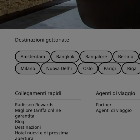
Destinazioni gettonate
Amsterdam
Bangkok
Bangalore
Berlino
Milano
Nuova Delhi
Oslo
Parigi
Riga
Collegamenti rapidi
Agenti di viaggio
Radisson Rewards
Partner
Migliore tariffa online
Agenti di viaggio
garantita
Blog
Destinazioni
Hotel nuovi e di prossima
apertura