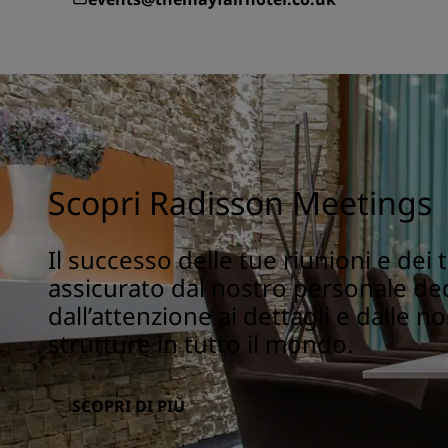
Scopri Radisson Meetings
Il successo delle tue riunioni e dei 
assicurato dal nostro personale de
dall’attenzione ai dettagli e dalle n
strutture in tutto il mondo.
SCOPRI DI PIÙ