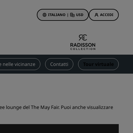
ITALIANO
|
USD
ACCEDI
ewards
otazioni
Offerte di hotel
Scopri le nostre offerte
e nelle vicinanze
Contatti
Tour virtuale
Per la tua prima prenotazione,
meriti un regalo
Deals of the Day
Prenota in anticipo
Scopri i nostri pacchetti
 aree lounge del The May Fair. Puoi anche visualizzare
Idee di viaggio
Hotel per famiglie