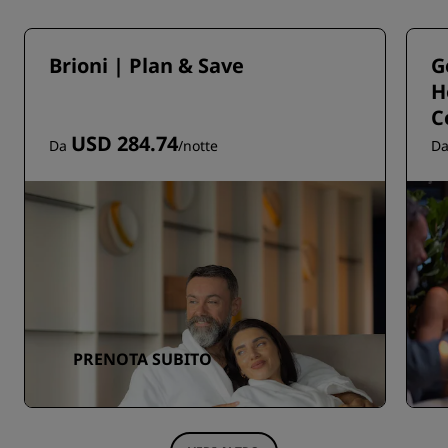
Brioni | Plan & Save
G
H
C
USD 284.74
Da
/notte
D
PRENOTA SUBITO