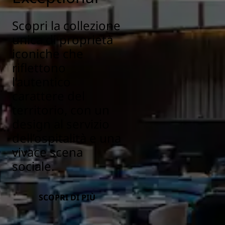
Scopri la collezione
unica di proprietà
iconiche che
riflettono
l’autentico
carattere del
territorio, con un
design al servizio
dell’ospitalità e una
vivace scena
sociale.
SCOPRI DI PIÙ