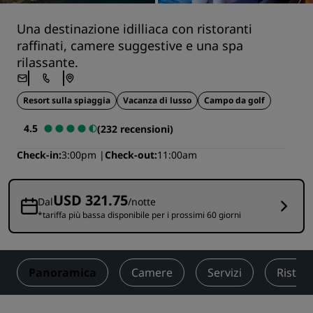
Una destinazione idilliaca con ristoranti
raffinati, camere suggestive e una spa
rilassante.
Resort sulla spiaggia
Vacanza di lusso
Campo da golf
4.5
(232 recensioni)
Check-in
3:00pm
Check-out
11:00am
USD 321.75
Dal
/notte
*tariffa più bassa disponibile per i prossimi 60 giorni
Panoramica
Camere
Servizi
Ristor