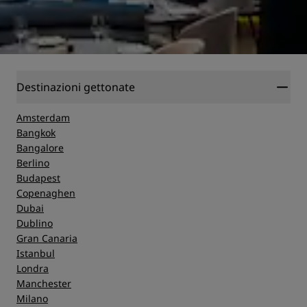
Destinazioni gettonate
Amsterdam
Bangkok
Bangalore
Berlino
Budapest
Copenaghen
Dubai
Dublino
Gran Canaria
Istanbul
Londra
Manchester
Milano