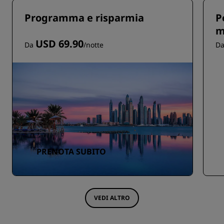
Programma e risparmia
P
m
USD 69.90
Da
/notte
D
PRENOTA SUBITO
VEDI ALTRO