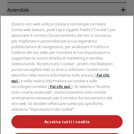
Migliore tariffa online garantita
Blog
Partner
Aziendale
Destinazioni
Agenti di viaggio
Hotel nuovi e di prossima apertura
Radisson Hotel Group
Questo sito web utilizza cookie e tecnologie correlate
Note legali
APP Radisson Hotels
(come web beacon, pixel tag e oggetti Flash) (“Cookie”) per
Media
Hotel Approvati per sport
assicurare il corretto funzionamento del sito in sicurezza,
Opportunità di lavoro in RHG
Centro sulla privacy
Aiuto
Hotel per famiglie
per migliorare e personalizzare la tua esperienza
Opportunità di lavoro in PPHE
Note legali
Salute e sicurezza
pubblicitaria e di navigazione, per analizzare il traffico e
Opportunità di lavoro in EHL
Termini e condizioni di Radisson Rewards
l’utilizzo del sito web, per ricordare le tue impostazioni e
Avvisi per i consumatori
The Club by RHG
Social media
Termini e condizioni di utilizzo del sito
supportare le nostre attività di marketing e vendita.
Contatti
Opportunità di sviluppo
Selezionando "Accetta tutti i cookie", accetti che Radisson
Accessibilità digitale
Domande frequenti
Marchi Radisson Hotels
Responsible Business
possa raccogliere dati su di te e utilizzare i cookie come
Dichiarazione sulla schiavitù moderna
Mappa del sito
descritto nella nostra Informativa sulla privacy [
Fai clic
Approvvigionamento
qui
] e nella nostra Informativa sui cookie e sulle
tecnologie correlate [
Fai clic qui
]. Se selezioni "Accetta
solo i cookie essenziali", memorizzeremo solo i cookie
strettamente necessari per il corretto funzionamento del
sito web. Se desideri effettuare scelte più specifiche,
seleziona “Impostazioni dei cookie”.
NON LASCIARTI SFUGGIRE LE NOSTRE OFFERTE MIGLIORI
Accetta tutti i cookie