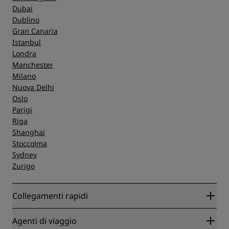
Dubai
Dublino
Gran Canaria
Istanbul
Londra
Manchester
Milano
Nuova Delhi
Oslo
Parigi
Riga
Shanghai
Stoccolma
Sydney
Zurigo
Collegamenti rapidi
Radisson Rewards
Agenti di viaggio