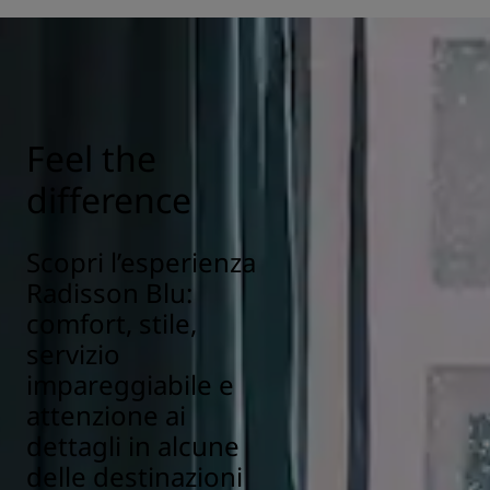
Feel the
difference
Scopri l’esperienza
Radisson Blu:
comfort, stile,
servizio
impareggiabile e
attenzione ai
dettagli in alcune
delle destinazioni