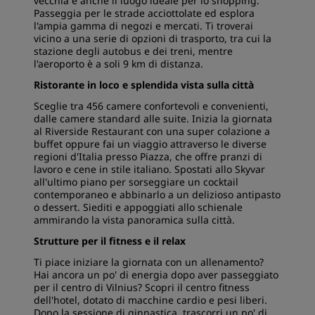
vecchia è anche il luogo ideale per lo shopping.
Passeggia per le strade acciottolate ed esplora
l'ampia gamma di negozi e mercati. Ti troverai
vicino a una serie di opzioni di trasporto, tra cui la
stazione degli autobus e dei treni, mentre
l'aeroporto è a soli 9 km di distanza.
Ristorante in loco e splendida vista sulla città
Sceglie tra 456 camere confortevoli e convenienti,
dalle camere standard alle suite. Inizia la giornata
al Riverside Restaurant con una super colazione a
buffet oppure fai un viaggio attraverso le diverse
regioni d'Italia presso Piazza, che offre pranzi di
lavoro e cene in stile italiano. Spostati allo Skyvar
all'ultimo piano per sorseggiare un cocktail
contemporaneo e abbinarlo a un delizioso antipasto
o dessert. Siediti e appoggiati allo schienale
ammirando la vista panoramica sulla città.
Strutture per il fitness e il relax
Ti piace iniziare la giornata con un allenamento?
Hai ancora un po' di energia dopo aver passeggiato
per il centro di Vilnius? Scopri il centro fitness
dell'hotel, dotato di macchine cardio e pesi liberi.
Dopo la sessione di ginnastica, trascorri un po' di