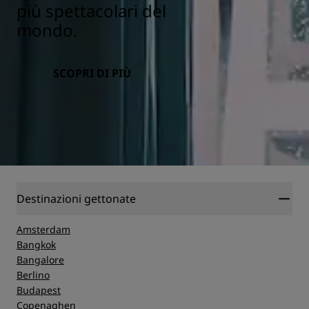
più spettacolari del
mondo.
SCOPRI DI PIÙ
Destinazioni gettonate
Amsterdam
Bangkok
Bangalore
Berlino
Budapest
Copenaghen