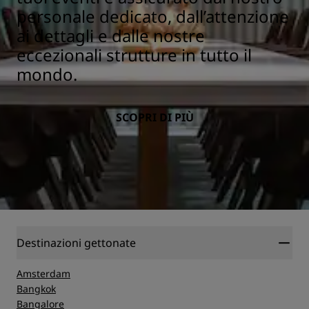
personale dedicato, dall’attenzione
ai dettagli e dalle nostre
eccezionali strutture in tutto il
mondo.
SCOPRI DI PIÙ
Destinazioni gettonate
Amsterdam
Bangkok
Bangalore