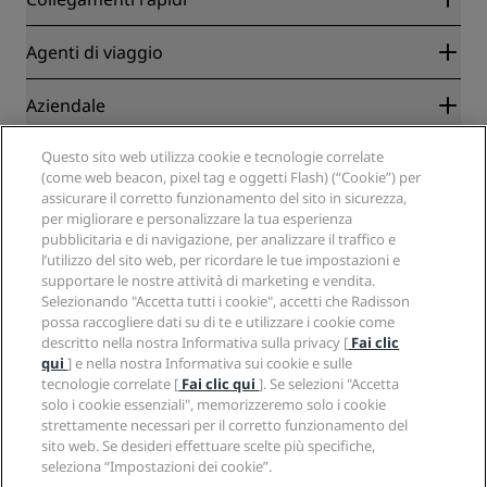
Radisson Rewards
Agenti di viaggio
Migliore tariffa online garantita
Blog
Partner
Aziendale
Destinazioni
Agenti di viaggio
Hotel nuovi e di prossima apertura
Radisson Hotel Group
Note legali
Questo sito web utilizza cookie e tecnologie correlate
APP Radisson Hotels
Media
(come web beacon, pixel tag e oggetti Flash) (“Cookie”) per
Hotel Approvati per sport
assicurare il corretto funzionamento del sito in sicurezza,
Opportunità di lavoro in RHG
Centro sulla privacy
Aiuto
Hotel per famiglie
per migliorare e personalizzare la tua esperienza
Opportunità di lavoro in PPHE
Note legali
Salute e sicurezza
pubblicitaria e di navigazione, per analizzare il traffico e
Opportunità di lavoro in EHL
Termini e condizioni di Radisson Rewards
Avvisi per i consumatori
l’utilizzo del sito web, per ricordare le tue impostazioni e
The Club by RHG
Social media
Termini e condizioni di utilizzo del sito
supportare le nostre attività di marketing e vendita.
Contatti
Opportunità di sviluppo
Selezionando "Accetta tutti i cookie", accetti che Radisson
Accessibilità digitale
Domande frequenti
Marchi Radisson Hotels
Responsible Business
possa raccogliere dati su di te e utilizzare i cookie come
Dichiarazione sulla schiavitù moderna
Mappa del sito
descritto nella nostra Informativa sulla privacy [
Fai clic
Approvvigionamento
qui
] e nella nostra Informativa sui cookie e sulle
tecnologie correlate [
Fai clic qui
]. Se selezioni "Accetta
solo i cookie essenziali", memorizzeremo solo i cookie
strettamente necessari per il corretto funzionamento del
sito web. Se desideri effettuare scelte più specifiche,
seleziona “Impostazioni dei cookie”.