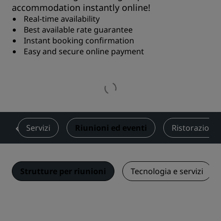
accommodation instantly online!
Real-time availability
Best available rate guarantee
Instant booking confirmation
Easy and secure online payment
e
Servizi
Riunioni ed eventi
Ristorazione
Strutture per riunioni
Tecnologia e servizi