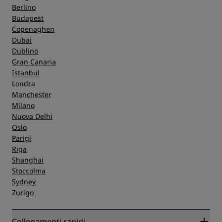
Berlino
Budapest
Copenaghen
Dubai
Dublino
Gran Canaria
Istanbul
Londra
Manchester
Milano
Nuova Delhi
Oslo
Parigi
Riga
Shanghai
Stoccolma
Sydney
Zurigo
Collegamenti rapidi