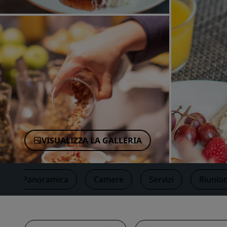
Marchi affiliati in Cina
VISUALIZZA LA GALLERIA
Panoramica
Camere
Servizi
Riunion