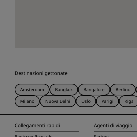
Destinazioni gettonate
Amsterdam
Bangkok
Bangalore
Berlino
Milano
Nuova Delhi
Oslo
Parigi
Riga
Collegamenti rapidi
Agenti di viaggio
Radisson Rewards
Partner