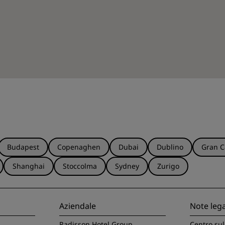
Budapest
Copenaghen
Dubai
Dublino
Gran C
Shanghai
Stoccolma
Sydney
Zurigo
Aziendale
Note lega
Radisson Hotel Group
Centro sul