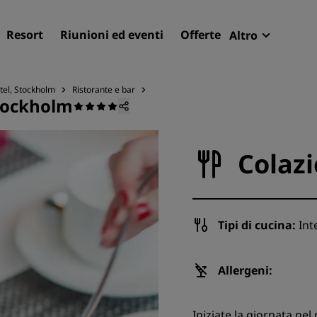
Resort
Riunioni ed eventi
Offerte
Altro
Radisson R
Le mie pren
tel, Stockholm
Ristorante e bar
Stockholm
Trova il tuo hotel
Destinazioni
Colaz
Resort
Residence
Hotel aeroportuali
Tipi di cucina:
Int
Hotel nuovi e di prossima
apertura
Allergeni:
Meeting ed eventi
Scopri Radisson Meetings
Iniziate la giornata nel