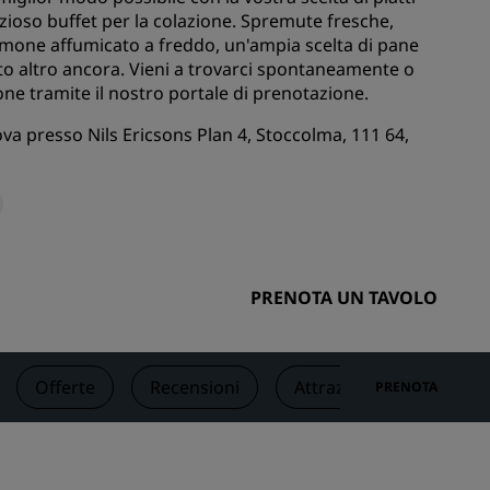
lizioso buffet per la colazione. Spremute fresche,
nioni
Rad Pets
almone affumicato a freddo, un'ampia scelta di pane
Sedi per matrimoni
o altro ancora. Vieni a trovarci spontaneamente o
Soggiorni sostenibili
one tramite il nostro
portale di prenotazione
.
Soggiorni per squadre sportive
ova presso Nils Ericsons Plan 4, Stoccolma, 111 64,
Viaggiatore d'affari
Hotel nel centro città
Visita il nostro blog
Radisson Rewards
PRENOTA UN TAVOLO
Scopri Radisson Rewards
Vantaggi
Offerte
Recensioni
Attrazioni turistiche nel
PRENOTA
Come utilizzare punti
Come guadagnare punti
Bookers and Planners