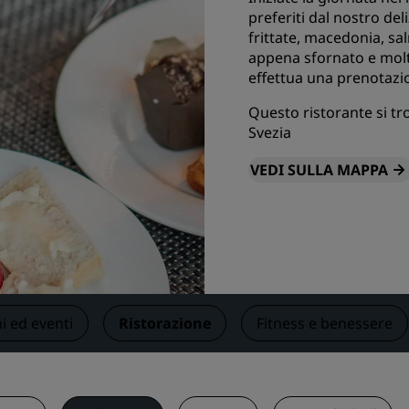
preferiti dal nostro de
Prenota uno spazio per riu
frittate, macedonia, s
Richiedi un preventivo
appena sfornato e molt
Destinazioni per eventi
effettua una prenotazi
Soluzioni di settore
Questo ristorante si tr
Svezia
Cerca voli
VEDI SULLA MAPPA
Cerca voli
Ristorazione
Cerca un ristorante
i ed eventi
Ristorazione
Fitness e benessere
Servizi digitali
App Radisson Hotels