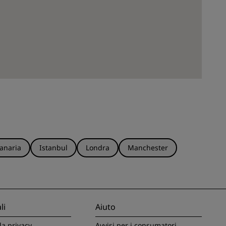
anaria
Istanbul
Londra
Manchester
li
Aiuto
la privacy
Avvisi per i consumatori