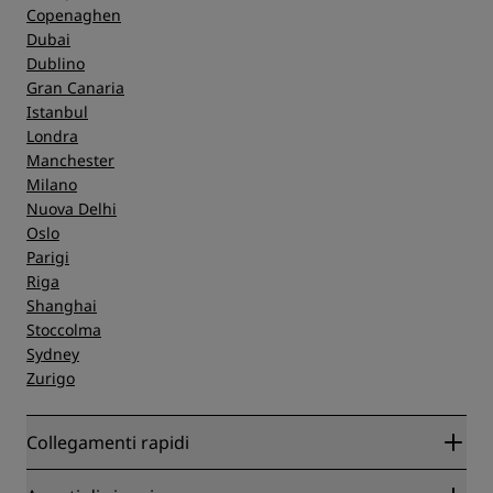
Copenaghen
Dubai
Dublino
Gran Canaria
Istanbul
Londra
Manchester
Milano
Nuova Delhi
Oslo
Parigi
Riga
Shanghai
Stoccolma
Sydney
Zurigo
Collegamenti rapidi
Radisson Rewards