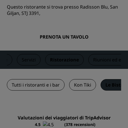
Questo ristorante si trova presso Radisson Blu, San
Ġiljan, STJ 3391,
PRENOTA UN TAVOLO
ere
Servizi
Ristorazione
Riunioni ed even
Tutti i ristoranti e i bar
Kon Tiki
Le Bistro
Valutazioni dei viaggiatori di TripAdvisor
4.5
(378 recensioni)