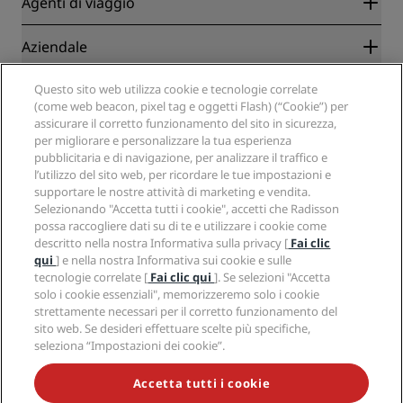
Agenti di viaggio
Migliore tariffa online garantita
Blog
Partner
Aziendale
Destinazioni
Agenti di viaggio
Hotel nuovi e di prossima apertura
Radisson Hotel Group
Note legali
Questo sito web utilizza cookie e tecnologie correlate
APP Radisson Hotels
Media
(come web beacon, pixel tag e oggetti Flash) (“Cookie”) per
Hotel Approvati per sport
assicurare il corretto funzionamento del sito in sicurezza,
Opportunità di lavoro in RHG
Centro sulla privacy
Aiuto
Hotel per famiglie
per migliorare e personalizzare la tua esperienza
Opportunità di lavoro in PPHE
Note legali
Salute e sicurezza
pubblicitaria e di navigazione, per analizzare il traffico e
Opportunità di lavoro in EHL
Termini e condizioni di Radisson Rewards
Avvisi per i consumatori
l’utilizzo del sito web, per ricordare le tue impostazioni e
The Club by RHG
Social media
Termini e condizioni di utilizzo del sito
supportare le nostre attività di marketing e vendita.
Contatti
Opportunità di sviluppo
Selezionando "Accetta tutti i cookie", accetti che Radisson
Accessibilità digitale
Domande frequenti
Marchi Radisson Hotels
Responsible Business
possa raccogliere dati su di te e utilizzare i cookie come
Dichiarazione sulla schiavitù moderna
Mappa del sito
descritto nella nostra Informativa sulla privacy [
Fai clic
Approvvigionamento
qui
] e nella nostra Informativa sui cookie e sulle
tecnologie correlate [
Fai clic qui
]. Se selezioni "Accetta
solo i cookie essenziali", memorizzeremo solo i cookie
strettamente necessari per il corretto funzionamento del
sito web. Se desideri effettuare scelte più specifiche,
seleziona “Impostazioni dei cookie”.
NON LASCIARTI SFUGGIRE LE NOSTRE OFFERTE MIGLIORI
Accetta tutti i cookie