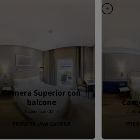
Camera Superior con
balcone
Cam
1 queen size · 22 m²
2 letti 
PRENOTA UNA CAMERA
PREN