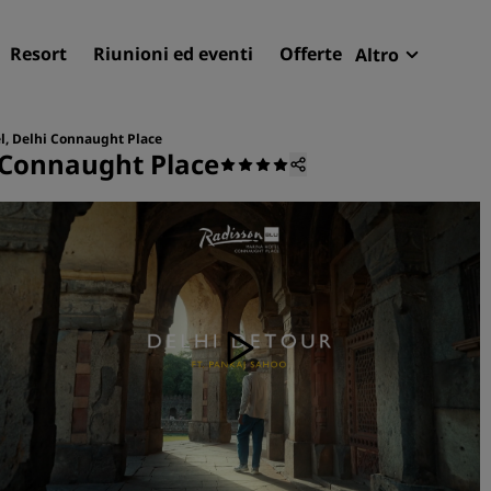
Resort
Riunioni ed eventi
Offerte
Altro
Radisson R
Le mie pren
l, Delhi Connaught Place
 Connaught Place
Trova il tuo hotel
Destinazioni
Resort
Residence
Hotel aeroportuali
Hotel nuovi e di prossima
apertura
Meeting ed eventi
Scopri Radisson Meetings