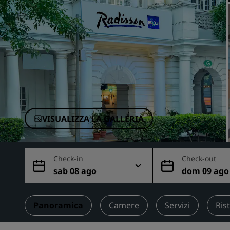
Marchi affiliati in Cina
VISUALIZZA LA GALLERIA
Check-in
Check-out
sab 08 ago
dom 09 ago
Panoramica
Camere
Servizi
Ris