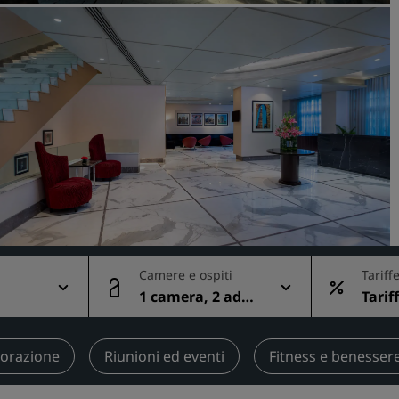
Prenota uno spazio per riu
Richiedi un preventivo
Destinazioni per eventi
Soluzioni di settore
Cerca voli
Cerca voli
Ristorazione
Cerca un ristorante
Camere e ospiti
Tariff
1 camera, 2 adul
Tarif
ti
dispo
Servizi digitali
App Radisson Hotels
torazione
Riunioni ed eventi
Fitness e benesser