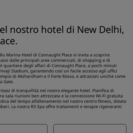
el nostro hotel di New Delhi,
ace.
Blu Marina Hotel di Connaught Place vi invita a scoprire
assi dalle principali aree commerciali, di shopping e di
nel quartiere degli affari di Connaught Place, a pochi minuti
hivaji Stadium, garantendo così un facile accesso agli uffici
il tempio di Akshardham e il Forte Rosso, e attrazioni uniche come
a Gate.
’oasi di tranquillità nel nostro elegante hotel. Pianifica di
tra sala riunioni ben attrezzata e la connessione Wi-Fi gratuita
edica del tempo all’allenamento nel nostro centro fitness, dotato
iberi. La nostra R3 Spa offre trattamenti e terapie rigeneranti