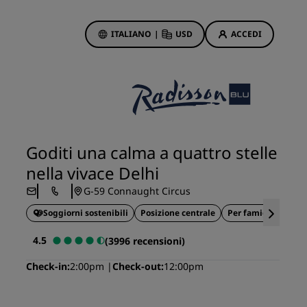
ITALIANO
|
USD
ACCEDI
ewards
otazioni
Offerte di hotel
Scopri le nostre offerte
Goditi una calma a quattro stelle
Per la tua prima prenotazione,
nella vivace Delhi
meriti un regalo
G-59 Connaught Circus
Deals of the Day
Soggiorni sostenibili
Prenota in anticipo
Posizione centrale
Per famiglie
Idea
Scopri i nostri pacchetti
4.5
(3996 recensioni)
Check-in
2:00pm
Check-out
12:00pm
Idee di viaggio
Hotel per famiglie