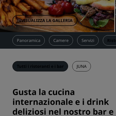
Marchi affiliati in Cina
VISUALIZZA LA GALLERIA
Panoramica
Camere
Servizi
Rist
Tutti i ristoranti e i bar
JUNA
Gusta la cucina
internazionale e i drink
deliziosi nel nostro bar e