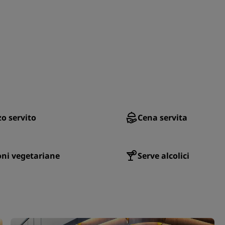
o servito
Cena servita
ni vegetariane
Serve alcolici