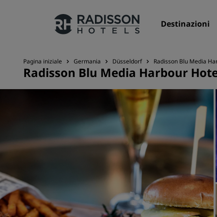
Destinazioni
Pagina iniziale
Germania
Düsseldorf
Radisson Blu Media Har
Radisson Blu Media Harbour Hote
I nostri Marchi
Marchi Radisson Hotels