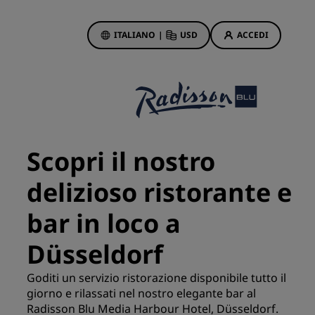
ITALIANO
|
USD
ACCEDI
ewards
otazioni
Offerte di hotel
Scopri le nostre offerte
Scopri il nostro
Per la tua prima prenotazione,
meriti un regalo
delizioso ristorante e
Deals of the Day
bar in loco a
Prenota in anticipo
Scopri i nostri pacchetti
Düsseldorf
Goditi un servizio ristorazione disponibile tutto il
Idee di viaggio
giorno e rilassati nel nostro elegante bar al
Radisson Blu Media Harbour Hotel, Düsseldorf.
Hotel per famiglie