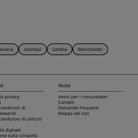
anaria
Istanbul
Londra
Manchester
li
Aiuto
la privacy
Avvisi per i consumatori
i
Contatti
condizioni di
Domande frequenti
Rewards
Mappa del sito
condizioni di utilizzo
tà digitale
one sulla schiavitù