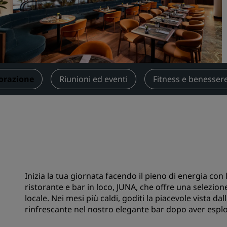
Prenota uno spazio per riu
Richiedi un preventivo
Destinazioni per eventi
Soluzioni di settore
orazione
Riunioni ed eventi
Fitness e benesser
Cerca voli
Cerca voli
Ristorazione
Cerca un ristorante
Inizia la tua giornata facendo il pieno di energia con 
Servizi digitali
ristorante e bar in loco, JUNA, che offre una selezion
locale. Nei mesi più caldi, goditi la piacevole vista da
App Radisson Hotels
rinfrescante nel nostro elegante bar dopo aver esplor