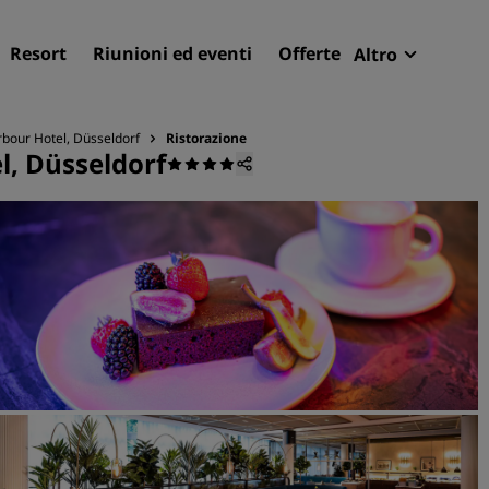
Resort
Riunioni ed eventi
Offerte
Altro
Radisson R
Le mie pren
bour Hotel, Düsseldorf
Ristorazione
l, Düsseldorf
Trova il tuo hotel
Destinazioni
Resort
Residence
Hotel aeroportuali
Hotel nuovi e di prossima
apertura
Meeting ed eventi
Scopri Radisson Meetings