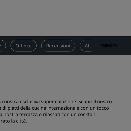
nioni
Rad Pets
Sedi per matrimoni
Soggiorni sostenibili
Soggiorni per squadre sportive
Viaggiatore d'affari
e
Offerte
Recensioni
Attrazioni turistiche 
PRENOTA
Hotel nel centro città
Visita il nostro blog
Radisson Rewards
Scopri Radisson Rewards
Vantaggi
la nostra esclusiva super colazione. Scopri il nostro
Come utilizzare punti
e di piatti della cucina internazionale con un tocco
Come guadagnare punti
lla nostra terrazza o rilassati con un cocktail
ato la città.
Bookers and Planners