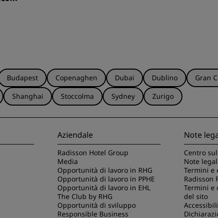
Budapest
Copenaghen
Dubai
Dublino
Gran C
Shanghai
Stoccolma
Sydney
Zurigo
Aziendale
Note lega
Radisson Hotel Group
Centro sul
Media
Note legal
Opportunità di lavoro in RHG
Termini e 
Opportunità di lavoro in PPHE
Radisson 
Opportunità di lavoro in EHL
Termini e 
The Club by RHG
del sito
Opportunità di sviluppo
Accessibili
Responsible Business
Dichiarazi