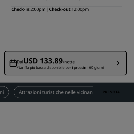
nioni
Rad Pets
Check-in
2:00pm
Check-out
12:00pm
Sedi per matrimoni
Soggiorni sostenibili
Soggiorni per squadre sportive
Viaggiatore d'affari
Hotel nel centro città
USD 133.89
Visita il nostro blog
Dal
/notte
*tariffa più bassa disponibile per i prossimi 60 giorni
Radisson Rewards
Scopri Radisson Rewards
ni
Attrazioni turistiche nelle vicinanze
Contatti
PRENOTA
Vantaggi
Come utilizzare punti
Come guadagnare punti
Bookers and Planners