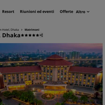
Resort
Riunioni ed eventi
Offerte
Altro
Radisson R
Le mie pren
n Hotel, Dhaka
Matrimoni
, Dhaka
Trova il tuo hotel
Destinazioni
Resort
Residence
Hotel aeroportuali
Hotel nuovi e di prossima
apertura
Meeting ed eventi
Scopri Radisson Meetings