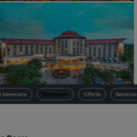
Prenota uno spazio per riu
Richiedi un preventivo
Destinazioni per eventi
Soluzioni di settore
Cerca voli
Cerca voli
Ristorazione
Cerca un ristorante
 e benessere
Matrimoni
Offerte
Recensio
Servizi digitali
App Radisson Hotels