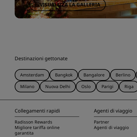
VISUALIZZA LA GALLERIA
Destinazioni gettonate
Amsterdam
Bangkok
Bangalore
Berlino
Milano
Nuova Delhi
Oslo
Parigi
Riga
Collegamenti rapidi
Agenti di viaggio
Radisson Rewards
Partner
Migliore tariffa online
Agenti di viaggio
garantita