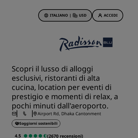
ITALIANO
|
USD
ACCEDI
ewards
otazioni
Offerte di hotel
Scopri le nostre offerte
Scopri il lusso di alloggi
Per la tua prima prenotazione,
esclusivi, ristoranti di alta
meriti un regalo
cucina, location per eventi di
Deals of the Day
prestigio e momenti di relax, a
Prenota in anticipo
pochi minuti dall'aeroporto.
Scopri i nostri pacchetti
Airport Rd, Dhaka Cantonment
Idee di viaggio
Soggiorni sostenibili
Hotel per famiglie
4.5
(2670 recensioni)