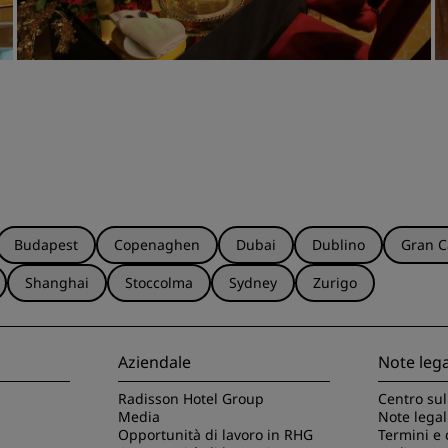
Budapest
Copenaghen
Dubai
Dublino
Gran C
Shanghai
Stoccolma
Sydney
Zurigo
Aziendale
Note lega
Radisson Hotel Group
Centro sul
Media
Note legal
Opportunità di lavoro in RHG
Termini e 