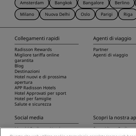
Amsterdam
Bangkok
Bangalore
Berlino
Milano
Nuova Delhi
Oslo
Parigi
Riga
Collegamenti rapidi
Agenti di viaggio
Radisson Rewards
Partner
Migliore tariffa online
Agenti di viaggio
garantita
Blog
Destinazioni
Hotel nuovi e di prossima
apertura
APP Radisson Hotels
Hotel Approvati per sport
Hotel per famiglie
Salute e sicurezza
Social media
Scopri la nostra a
Marchi Radisson Hotels
Scopri l'app Radisso