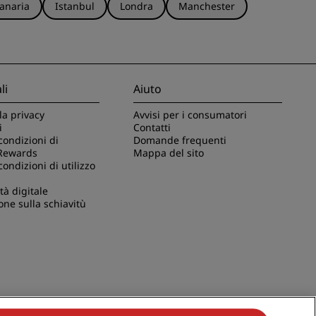
anaria
Istanbul
Londra
Manchester
li
Aiuto
la privacy
Avvisi per i consumatori
i
Contatti
condizioni di
Domande frequenti
Rewards
Mappa del sito
condizioni di utilizzo
tà digitale
one sulla schiavitù