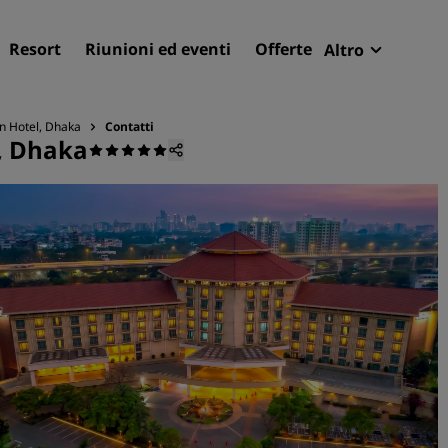
Resort
Riunioni ed eventi
Offerte
Altro
Radisson R
Le mie pren
n Hotel, Dhaka
Contatti
, Dhaka
Trova il tuo hotel
Destinazioni
Resort
Residence
Hotel aeroportuali
Hotel nuovi e di prossima
apertura
Meeting ed eventi
Scopri Radisson Meetings