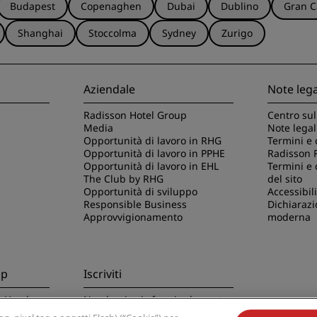
Budapest
Copenaghen
Dubai
Dublino
Gran C
Shanghai
Stoccolma
Sydney
Zurigo
Aziendale
Note lega
Radisson Hotel Group
Centro sul
Media
Note legal
Opportunità di lavoro in RHG
Termini e 
Opportunità di lavoro in PPHE
Radisson 
Opportunità di lavoro in EHL
Termini e 
The Club by RHG
del sito
Opportunità di sviluppo
Accessibili
Responsible Business
Dichiarazi
Approvvigionamento
moderna
pp
Iscriviti
n Hotels
Non lasciarti sfuggire le nostre
offerte migliori