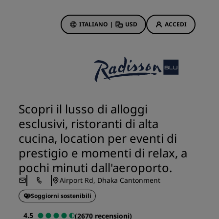
ITALIANO
|
USD
ACCEDI
ewards
otazioni
Offerte di hotel
Scopri le nostre offerte
Scopri il lusso di alloggi
Per la tua prima prenotazione,
esclusivi, ristoranti di alta
meriti un regalo
cucina, location per eventi di
Deals of the Day
prestigio e momenti di relax, a
Prenota in anticipo
pochi minuti dall'aeroporto.
Scopri i nostri pacchetti
Airport Rd, Dhaka Cantonment
Idee di viaggio
Soggiorni sostenibili
Hotel per famiglie
4.5
(2670 recensioni)