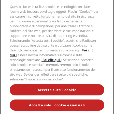
Hotel nuovi e di prossima apertura
Radisson Hotel Group
Note legali
Questo sito web utilizza cookie e tecnologie correlate
APP Radisson Hotels
Media
(come web beacon, pixel tag e oggetti Flash) (“Cookie”) per
Hotel Approvati per sport
assicurare il corretto funzionamento del sito in sicurezza,
Opportunità di lavoro in RHG
Centro sulla privacy
Aiuto
Hotel per famiglie
per migliorare e personalizzare la tua esperienza
Opportunità di lavoro in PPHE
Note legali
Salute e sicurezza
pubblicitaria e di navigazione, per analizzare il traffico e
Opportunità di lavoro in EHL
Termini e condizioni di Radisson Rewards
Avvisi per i consumatori
l’utilizzo del sito web, per ricordare le tue impostazioni e
The Club by RHG
Social media
Termini e condizioni di utilizzo del sito
supportare le nostre attività di marketing e vendita.
Contatti
Opportunità di sviluppo
Selezionando "Accetta tutti i cookie", accetti che Radisson
Accessibilità digitale
Domande frequenti
Marchi Radisson Hotels
Responsible Business
possa raccogliere dati su di te e utilizzare i cookie come
Dichiarazione sulla schiavitù moderna
Mappa del sito
descritto nella nostra Informativa sulla privacy [
Fai clic
Approvvigionamento
qui
] e nella nostra Informativa sui cookie e sulle
tecnologie correlate [
Fai clic qui
]. Se selezioni "Accetta
solo i cookie essenziali", memorizzeremo solo i cookie
strettamente necessari per il corretto funzionamento del
sito web. Se desideri effettuare scelte più specifiche,
seleziona “Impostazioni dei cookie”.
NON LASCIARTI SFUGGIRE LE NOSTRE OFFERTE MIGLIORI
Accetta tutti i cookie
Accetta solo i cookie essenziali
© 2026 Radisson Hotel Group.
Tutti i diritti riservati. RHG Radisson
Hotel Group, Radisson, Radisson RED, Radisson Blu, Radisson Collection,