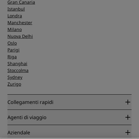
Gran Canaria
Istanbul
Londra
Manchester
Milano
Nuova Delhi
Oslo
Parigi
Riga
Shanghai
Stoccolma
Sydney
Zurigo
Collegamenti rapidi
Radisson Rewards
Agenti di viaggio
Migliore tariffa online garantita
Blog
Partner
Aziendale
Destinazioni
Agenti di viaggio