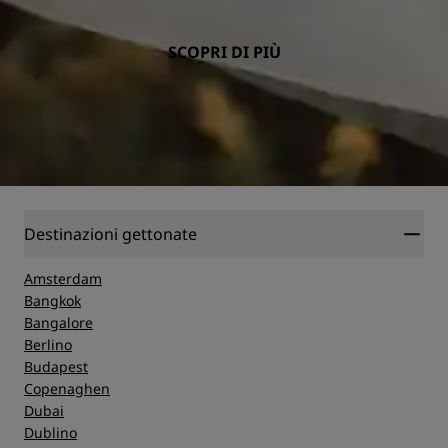
SCOPRI DI PIÙ
Destinazioni gettonate
Amsterdam
Bangkok
Bangalore
Berlino
Budapest
Copenaghen
Dubai
Dublino