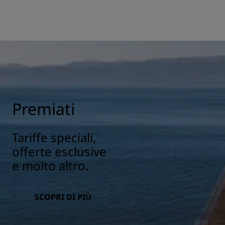
Premiati
Tariffe speciali,
offerte esclusive
e molto altro.
SCOPRI DI PIÙ