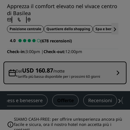
Apprezza il comfort elevato nel vivace centro
di Basilea
Posizione centrale
Quartiere dello shopping
Spa e benessere
4.0
(678 recensioni)
Check-in
3:00pm
Check-out
12:00pm
USD 160.87
Dal
/notte
*tariffa più bassa disponibile per i prossimi 60 giorni
Fitness e benessere
Offerte
Recensioni
A
SIAMO CASH-FREE: per offrire un’esperienza ancora più
facile e sicura, ora il nostro hotel non accetta più i
contanti.