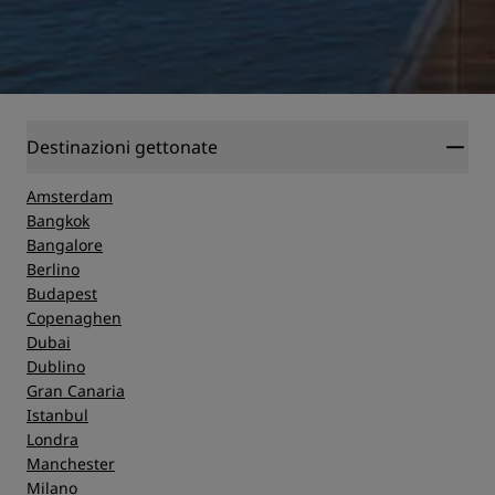
Destinazioni gettonate
Amsterdam
Bangkok
Bangalore
Berlino
Budapest
Copenaghen
Dubai
Dublino
Gran Canaria
Istanbul
Londra
Manchester
Milano