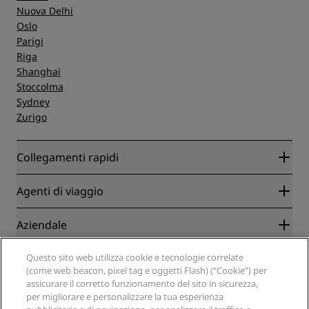
Nuova Delhi
Oslo
Parigi
Riga
Shanghai
Stoccolma
Sydney
Zurigo
Collegamenti rapidi
Radisson Rewards
Agenti di viaggio
Migliore tariffa online garantita
Blog
Partner
Aziendale
Destinazioni
Agenti di viaggio
Hotel nuovi e di prossima apertura
Radisson Hotel Group
Questo sito web utilizza cookie e tecnologie correlate
Note legali
APP Radisson Hotels
(come web beacon, pixel tag e oggetti Flash) (“Cookie”) per
Media
Hotel Approvati per sport
assicurare il corretto funzionamento del sito in sicurezza,
Opportunità di lavoro in RHG
Centro sulla privacy
Aiuto
Hotel per famiglie
per migliorare e personalizzare la tua esperienza
Opportunità di lavoro in PPHE
Note legali