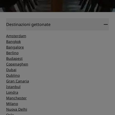
Destinazioni gettonate
Amsterdam
Bangkok
Bangalore
Berlino
Budapest
Copenaghen
Dubai
Dublino
Gran Canaria
Istanbul
Londra
Manchester
Milano
Nuova Delhi
Oslo