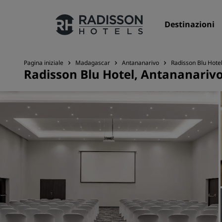
Destinazioni
Pagina iniziale
Madagascar
Antananarivo
Radisson Blu Hote
Radisson Blu Hotel, Antananariv
I nostri Marchi
Marchi Radisson Hotels