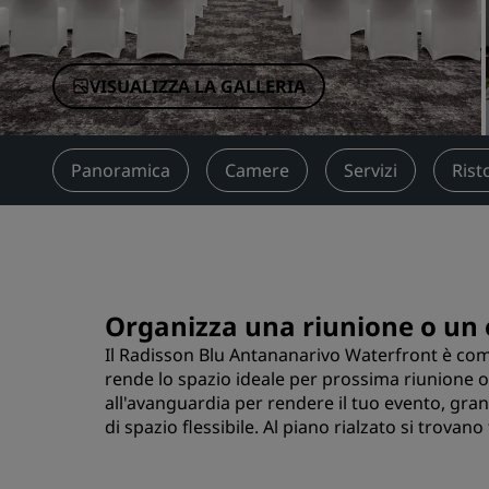
Marchi affiliati in Cina
VISUALIZZA LA GALLERIA
Panoramica
Camere
Servizi
Rist
Organizza una riunione o un 
Il Radisson Blu Antananarivo Waterfront è com
rende lo spazio ideale per prossima riunione o
all'avanguardia per rendere il tuo evento, grand
di spazio flessibile. Al piano rialzato si trovano