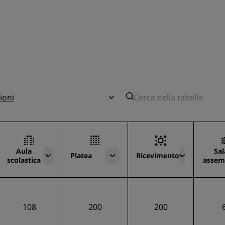
ioni
Aula
Sal
Platea
Ricevimento
scolastica
assem
108
200
200