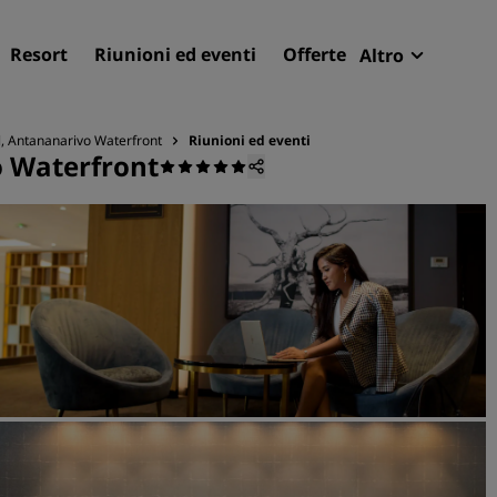
Resort
Riunioni ed eventi
Offerte
Altro
Radisson R
Le mie pren
l, Antananarivo Waterfront
Riunioni ed eventi
o Waterfront
Trova il tuo hotel
Destinazioni
Resort
Residence
Hotel aeroportuali
Hotel nuovi e di prossima
apertura
Meeting ed eventi
Scopri Radisson Meetings