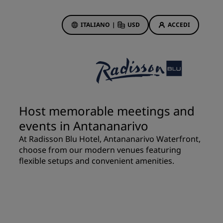
ITALIANO
|
USD
ACCEDI
ewards
otazioni
Offerte di hotel
Scopri le nostre offerte
Host memorable meetings and
Per la tua prima prenotazione,
events in Antananarivo
meriti un regalo
At Radisson Blu Hotel, Antananarivo Waterfront,
Deals of the Day
choose from our modern venues featuring
Prenota in anticipo
flexible setups and convenient amenities.
Scopri i nostri pacchetti
Idee di viaggio
Hotel per famiglie