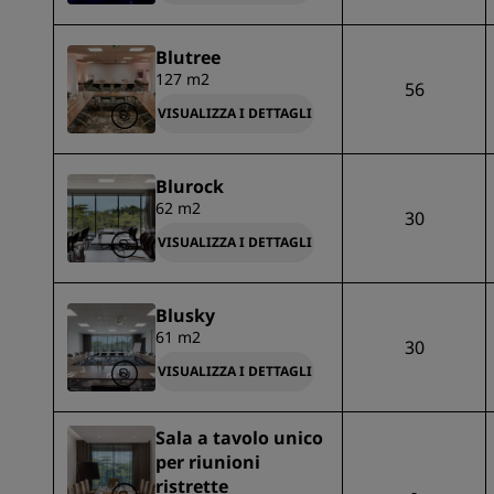
Blutree
127 m2
56
VISUALIZZA I DETTAGLI
Blurock
62 m2
30
VISUALIZZA I DETTAGLI
Blusky
61 m2
30
VISUALIZZA I DETTAGLI
Sala a tavolo unico
per riunioni
ristrette
-