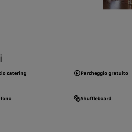
i
zio catering
Parcheggio gratuito
ofono
Shuffleboard