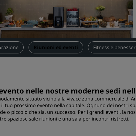
Prenota uno spazio per riu
Richiedi un preventivo
Destinazioni per eventi
Soluzioni di settore
orazione
Riunioni ed eventi
Fitness e benesse
Cerca voli
Cerca voli
Ristorazione
evento nelle nostre moderne sedi nel
Cerca un ristorante
odamente situato vicino alla vivace zona commerciale di An
 il tuo prossimo evento nella capitale. Ognuno dei nostri s
Servizi digitali
e o piccolo che sia, un successo. Per i grandi eventi, la nos
 tre spaziose sale riunioni e una sala per incontri ristretti.
App Radisson Hotels