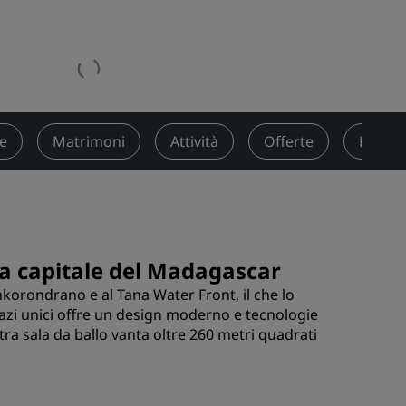
nioni
Rad Pets
Sedi per matrimoni
Soggiorni sostenibili
Soggiorni per squadre sportive
Viaggiatore d'affari
re
Matrimoni
Attività
Offerte
Recens
Hotel nel centro città
Visita il nostro blog
Radisson Rewards
la capitale del Madagascar
Scopri Radisson Rewards
korondrano e al Tana Water Front, il che lo
Vantaggi
pazi unici offre un design moderno e tecnologie
Come utilizzare punti
tra sala da ballo vanta oltre 260 metri quadrati
Come guadagnare punti
Bookers and Planners