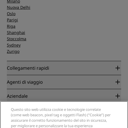
Milano
Nuova Delhi
Oslo
Parigi
Riga
Shanghai
Stoccolma
Sydney
Zurigo
Collegamenti rapidi
Radisson Rewards
Agenti di viaggio
Migliore tariffa online garantita
Blog
Partner
Aziendale
Destinazioni
Agenti di viaggio
Hotel nuovi e di prossima apertura
Radisson Hotel Group
Note legali
Questo sito web utilizza cookie e tecnologie correlate
APP Radisson Hotels
Media
(come web beacon, pixel tag e oggetti Flash) (“Cookie”) per
Hotel Approvati per sport
assicurare il corretto funzionamento del sito in sicurezza,
Opportunità di lavoro in RHG
Centro sulla privacy
Aiuto
Hotel per famiglie
per migliorare e personalizzare la tua esperienza
Opportunità di lavoro in PPHE