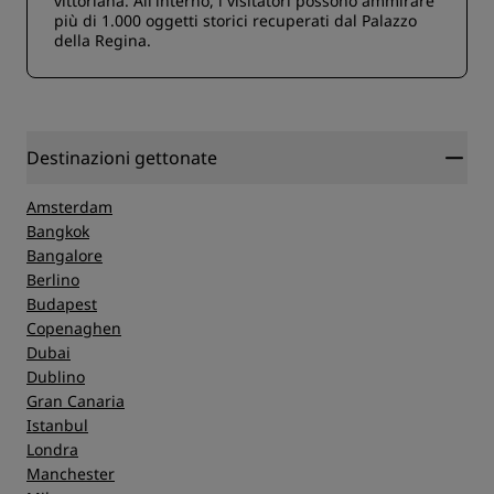
vittoriana. All'interno, i visitatori possono ammirare
più di 1.000 oggetti storici recuperati dal Palazzo
della Regina.
Destinazioni gettonate
Amsterdam
Bangkok
Bangalore
Berlino
Budapest
Copenaghen
Dubai
Dublino
Gran Canaria
Istanbul
Londra
Manchester