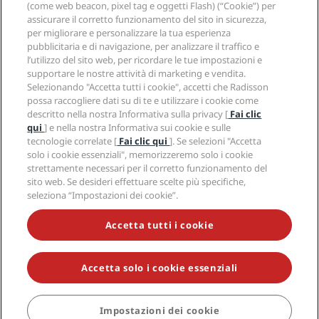
Media
(come web beacon, pixel tag e oggetti Flash) (“Cookie”) per
Hotel Approvati per sport
assicurare il corretto funzionamento del sito in sicurezza,
Opportunità di lavoro in RHG
Centro sulla privacy
Aiuto
Hotel per famiglie
per migliorare e personalizzare la tua esperienza
Opportunità di lavoro in PPHE
Note legali
Salute e sicurezza
pubblicitaria e di navigazione, per analizzare il traffico e
Opportunità di lavoro in EHL
Termini e condizioni di Radisson Rewards
Avvisi per i consumatori
l’utilizzo del sito web, per ricordare le tue impostazioni e
The Club by RHG
Social media
Termini e condizioni di utilizzo del sito
supportare le nostre attività di marketing e vendita.
Contatti
Opportunità di sviluppo
Selezionando "Accetta tutti i cookie", accetti che Radisson
Accessibilità digitale
Domande frequenti
Marchi Radisson Hotels
Responsible Business
possa raccogliere dati su di te e utilizzare i cookie come
Dichiarazione sulla schiavitù moderna
Mappa del sito
descritto nella nostra Informativa sulla privacy [
Fai clic
Approvvigionamento
qui
] e nella nostra Informativa sui cookie e sulle
tecnologie correlate [
Fai clic qui
]. Se selezioni "Accetta
solo i cookie essenziali", memorizzeremo solo i cookie
strettamente necessari per il corretto funzionamento del
sito web. Se desideri effettuare scelte più specifiche,
seleziona “Impostazioni dei cookie”.
NON LASCIARTI SFUGGIRE LE NOSTRE OFFERTE MIGLIORI
Accetta tutti i cookie
Accetta solo i cookie essenziali
© 2026 Radisson Hotel Group.
Tutti i diritti riservati. RHG Radisson
Hotel Group, Radisson, Radisson RED, Radisson Blu, Radisson Collection,
Radisson Individuals, Park Plaza, Park Inn, Country Inn & Suites, Prize by
Radisson, Radisson Rewards e Radisson Meetings sono marchi
Impostazioni dei cookie
PRENOTA
commerciali di Radisson Hotel Group.