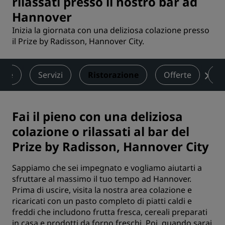
rilassati presso il nostro bar ad
Hannover
Inizia la giornata con una deliziosa colazione presso
il Prize by Radisson, Hannover City.
ere
Servizi
Ristorazione
Offerte
Re
Fai il pieno con una deliziosa
colazione o rilassati al bar del
Prize by Radisson, Hannover City
Sappiamo che sei impegnato e vogliamo aiutarti a
sfruttare al massimo il tuo tempo ad Hannover.
Prima di uscire, visita la nostra area colazione e
ricaricati con un pasto completo di piatti caldi e
freddi che includono frutta fresca, cereali preparati
in casa e prodotti da forno freschi. Poi, quando sarai