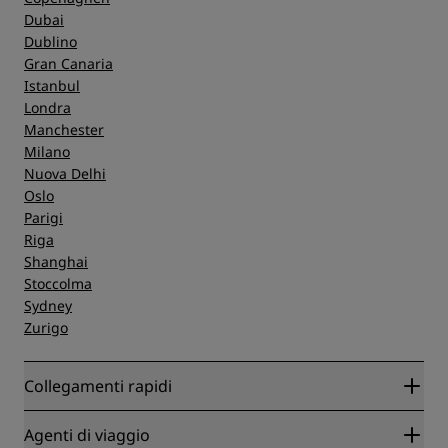
Dubai
Dublino
Gran Canaria
Istanbul
Londra
Manchester
Milano
Nuova Delhi
Oslo
Parigi
Riga
Shanghai
Stoccolma
Sydney
Zurigo
Collegamenti rapidi
Radisson Rewards
Agenti di viaggio