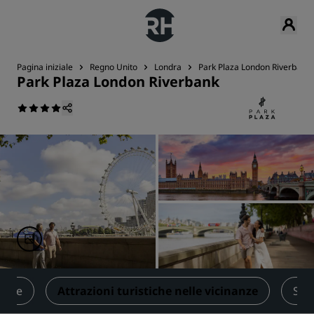
Pagina iniziale
Regno Unito
Londra
Park Plaza London Riverbank
Park Plaza London Riverbank
ssere
Attrazioni turistiche nelle vicinanze
Serv