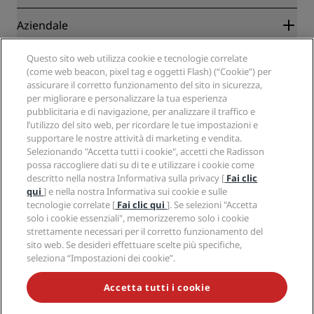
Migliore tariffa online garantita
Blog
Partner
Aziendale
Destinazioni
Agenti di viaggio
Hotel nuovi e di prossima apertura
Radisson Hotel Group
Note legali
Questo sito web utilizza cookie e tecnologie correlate
APP Radisson Hotels
Media
(come web beacon, pixel tag e oggetti Flash) (“Cookie”) per
Hotel Approvati per sport
assicurare il corretto funzionamento del sito in sicurezza,
Opportunità di lavoro in RHG
Centro sulla privacy
Aiuto
Hotel per famiglie
per migliorare e personalizzare la tua esperienza
Opportunità di lavoro in PPHE
Note legali
Salute e sicurezza
pubblicitaria e di navigazione, per analizzare il traffico e
Opportunità di lavoro in EHL
Termini e condizioni di Radisson Rewards
Avvisi per i consumatori
l’utilizzo del sito web, per ricordare le tue impostazioni e
The Club by RHG
Social media
Termini e condizioni di utilizzo del sito
supportare le nostre attività di marketing e vendita.
Contatti
Opportunità di sviluppo
Selezionando "Accetta tutti i cookie", accetti che Radisson
Accessibilità digitale
Domande frequenti
Marchi Radisson Hotels
Responsible Business
possa raccogliere dati su di te e utilizzare i cookie come
Dichiarazione sulla schiavitù moderna
Mappa del sito
descritto nella nostra Informativa sulla privacy [
Fai clic
Approvvigionamento
qui
] e nella nostra Informativa sui cookie e sulle
tecnologie correlate [
Fai clic qui
]. Se selezioni "Accetta
solo i cookie essenziali", memorizzeremo solo i cookie
strettamente necessari per il corretto funzionamento del
sito web. Se desideri effettuare scelte più specifiche,
seleziona “Impostazioni dei cookie”.
NON LASCIARTI SFUGGIRE LE NOSTRE OFFERTE MIGLIORI
Accetta tutti i cookie