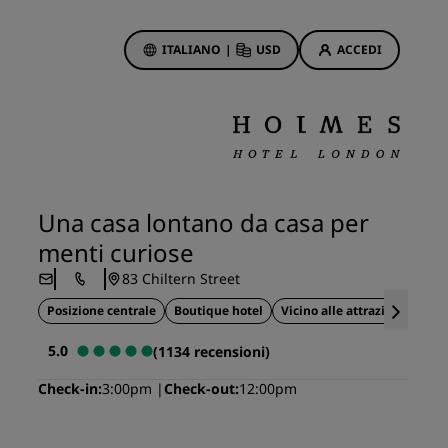
ITALIANO
|
USD
ACCEDI
ewards
otazioni
Offerte di hotel
Scopri le nostre offerte
Una casa lontano da casa per
Per la tua prima prenotazione,
menti curiose
meriti un regalo
83 Chiltern Street
Deals of the Day
Posizione centrale
Prenota in anticipo
Boutique hotel
Vicino alle attrazioni turist
Scopri i nostri pacchetti
5.0
(1134 recensioni)
Check-in
3:00pm
Check-out
12:00pm
Idee di viaggio
Hotel per famiglie