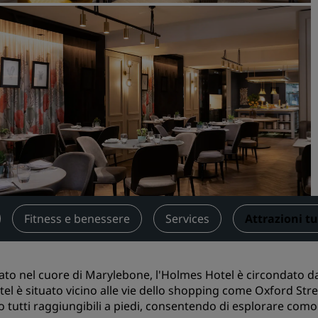
Prenota uno spazio per riu
Richiedi un preventivo
Destinazioni per eventi
Soluzioni di settore
Cerca voli
Cerca voli
Ristorazione
Cerca un ristorante
Fitness e benessere
Services
Attrazioni tu
Servizi digitali
ato nel cuore di Marylebone, l'Holmes Hotel è circondato da 
App Radisson Hotels
tel è situato vicino alle vie dello shopping come Oxford Str
 tutti raggiungibili a piedi, consentendo di esplorare comod