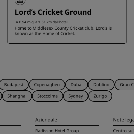
Lord’s Cricket Ground
A 0.94 miglia/1.51 km dall’hotel
Home to Middlesex County Cricket club, Lord’s is
known as the Home of Cricket.
Budapest
Copenaghen
Dubai
Dublino
Gran C
Shanghai
Stoccolma
Sydney
Zurigo
Aziendale
Note lega
Radisson Hotel Group
Centro sul