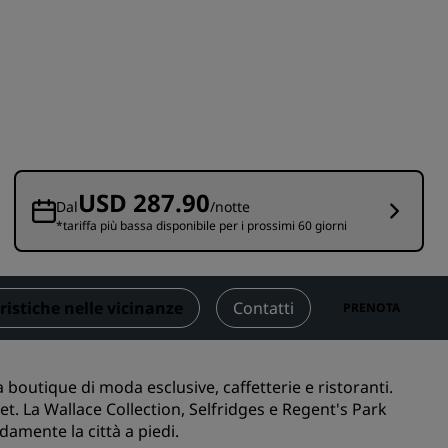
nioni
Rad Pets
Sedi per matrimoni
Soggiorni sostenibili
Soggiorni per squadre sportive
Viaggiatore d'affari
Hotel nel centro città
USD 287.90
Visita il nostro blog
Dal
/notte
*tariffa più bassa disponibile per i prossimi 60 giorni
Radisson Rewards
Scopri Radisson Rewards
ristiche nelle vicinanze
Contatti
PRENOTA
Vantaggi
Come utilizzare punti
boutique di moda esclusive, caffetterie e ristoranti.
Come guadagnare punti
eet.
La Wallace Collection
,
Selfridges
e
Regent's Park
Bookers and Planners
amente la città a piedi.