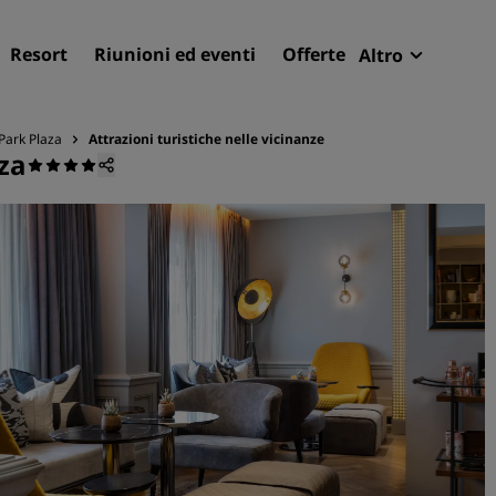
Resort
Riunioni ed eventi
Offerte
Altro
Radisson R
Park Plaza
Attrazioni turistiche nelle vicinanze
Le mie pren
za
Trova il tuo hotel
Destinazioni
Resort
Residence
Hotel aeroportuali
Hotel nuovi e di prossima
apertura
Meeting ed eventi
Scopri Radisson Meetings