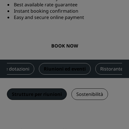
Best available rate guarantee
Instant booking confirmation
Easy and secure online payment
BOOK NOW
izi e dotazioni
Riunioni ed eventi
Ristorante e 
Strutture per riunioni
Sostenibilità