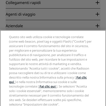
Collegamenti rapidi
Radisson Rewards
Agenti di viaggio
Migliore tariffa online garantita
Blog
Partner
Aziendale
Destinazioni
Agenti di viaggio
Hotel nuovi e di prossima apertura
Radisson Hotel Group
Note legali
Questo sito web utilizza cookie e tecnologie correlate
APP Radisson Hotels
Media
(come web beacon, pixel tag e oggetti Flash) (“Cookie”) per
Hotel Approvati per sport
assicurare il corretto funzionamento del sito in sicurezza,
Opportunità di lavoro in RHG
Centro sulla privacy
Aiuto
Hotel per famiglie
per migliorare e personalizzare la tua esperienza
Opportunità di lavoro in PPHE
Note legali
Salute e sicurezza
pubblicitaria e di navigazione, per analizzare il traffico e
Opportunità di lavoro in EHL
Termini e condizioni di Radisson Rewards
Avvisi per i consumatori
l’utilizzo del sito web, per ricordare le tue impostazioni e
The Club by RHG
Social media
Termini e condizioni di utilizzo del sito
supportare le nostre attività di marketing e vendita.
Contatti
Opportunità di sviluppo
Selezionando "Accetta tutti i cookie", accetti che Radisson
Accessibilità digitale
Domande frequenti
Marchi Radisson Hotels
Responsible Business
possa raccogliere dati su di te e utilizzare i cookie come
Dichiarazione sulla schiavitù moderna
Mappa del sito
descritto nella nostra Informativa sulla privacy [
Fai clic
Approvvigionamento
qui
] e nella nostra Informativa sui cookie e sulle
tecnologie correlate [
Fai clic qui
]. Se selezioni "Accetta
solo i cookie essenziali", memorizzeremo solo i cookie
strettamente necessari per il corretto funzionamento del
sito web. Se desideri effettuare scelte più specifiche,
seleziona “Impostazioni dei cookie”.