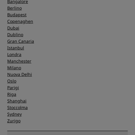
Bangalore
Berlino
Budapest
Copenaghen
Dubai
Dublino
Gran Canaria
Istanbul
Londra
Manchester
Milano
Nuova Delhi
Oslo
Parigi
Riga
Shanghai
Stoccolma
Sydney
Zurigo