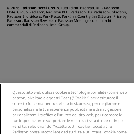
© 2026 Radisson Hotel Group.
Tutti i diritti riservati. RHG Radisson
Hotel Group, Radisson, Radisson RED, Radisson Blu, Radisson Collection,
Radisson Individuals, Park Plaza, Park Inn, Country Inn & Suites, Prize by
Radisson, Radisson Rewards e Radisson Meetings sono marchi
commerciali di Radisson Hotel Group.
Questo sito web utilizza cookie e tecnologie correlate (come web
beacon, pixel tag e oggetti Flash) (“Cookie”) per assicurare il
corretto funzionamento del sito in sicurezza, per migliorare e
personalizzare la tua esperienza pubblicitaria e di navigazione,
per analizzare il traffico e l’utilizzo del sito web, per ricordare le
tue impostazioni e supportare le nostre attività di marketing e
vendita. Selezionando "Accetta tutti i cookie", accetti che
Radisson possa raccogliere dati su di te e utilizzare i cookie come