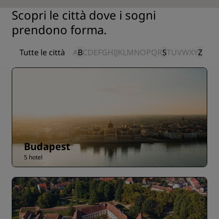
Scopri le città dove i sogni
prendono forma.
Tutte le città
A
B
C
D
E
F
G
H
I
J
K
L
M
N
O
P
Q
R
S
T
U
V
W
X
Y
Z
Budapest
5 hotel