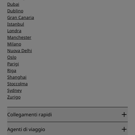
Dubai
Dublino
Gran Canaria
Istanbul
Londra
Manchester
Milano
Nuova Delhi
Oslo
Parigi
Riga
Shanghai
Stoccolma
Sydney
Zurigo
Collegamenti rapidi
Radisson Rewards
Agenti di viaggio
Migliore tariffa online garantita