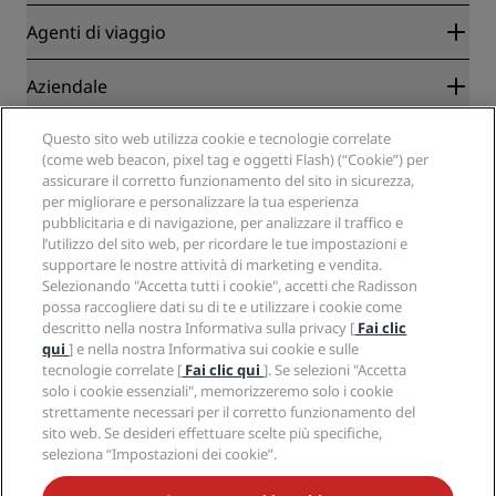
Radisson Rewards
Agenti di viaggio
Migliore tariffa online garantita
Blog
Partner
Aziendale
Destinazioni
Agenti di viaggio
Hotel nuovi e di prossima apertura
Radisson Hotel Group
Questo sito web utilizza cookie e tecnologie correlate
Note legali
APP Radisson Hotels
(come web beacon, pixel tag e oggetti Flash) (“Cookie”) per
Media
Hotel Approvati per sport
assicurare il corretto funzionamento del sito in sicurezza,
Opportunità di lavoro in RHG
Centro sulla privacy
Aiuto
Hotel per famiglie
per migliorare e personalizzare la tua esperienza
Opportunità di lavoro in PPHE
Note legali
Salute e sicurezza
pubblicitaria e di navigazione, per analizzare il traffico e
Opportunità di lavoro in EHL
Termini e condizioni di Radisson Rewards
l’utilizzo del sito web, per ricordare le tue impostazioni e
Avvisi per i consumatori
The Club by RHG
Social media
Termini e condizioni di utilizzo del sito
supportare le nostre attività di marketing e vendita.
Contatti
Opportunità di sviluppo
Selezionando "Accetta tutti i cookie", accetti che Radisson
Accessibilità digitale
Domande frequenti
Marchi Radisson Hotels
Responsible Business
possa raccogliere dati su di te e utilizzare i cookie come
Dichiarazione sulla schiavitù moderna
Mappa del sito
descritto nella nostra Informativa sulla privacy [
Fai clic
Approvvigionamento
qui
] e nella nostra Informativa sui cookie e sulle
tecnologie correlate [
Fai clic qui
]. Se selezioni "Accetta
solo i cookie essenziali", memorizzeremo solo i cookie
strettamente necessari per il corretto funzionamento del
sito web. Se desideri effettuare scelte più specifiche,
seleziona “Impostazioni dei cookie”.
NON LASCIARTI SFUGGIRE LE NOSTRE OFFERTE MIGLIORI