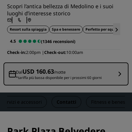
Scopri l’antica bellezza di Medolino e i suoi
luoghi d’interesse storico
Resort sulla spiaggia
Spa e benessere
Perfetto per squadre sport
4.5
(1346 recensioni)
Check-in
2:00pm
Check-out
10:00am
USD 160.63
Dal
/notte
*tariffa più bassa disponibile per i prossimi 60 giorni
Servizi e accessori
Contatti
Fitness e benesse
Park Plaza Belvedere