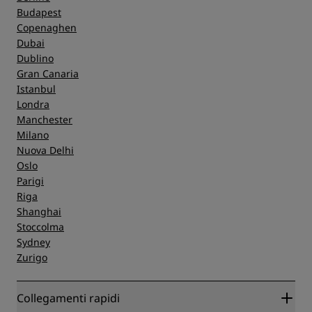
Budapest
Copenaghen
Dubai
Dublino
Gran Canaria
Istanbul
Londra
Manchester
Milano
Nuova Delhi
Oslo
Parigi
Riga
Shanghai
Stoccolma
Sydney
Zurigo
Collegamenti rapidi