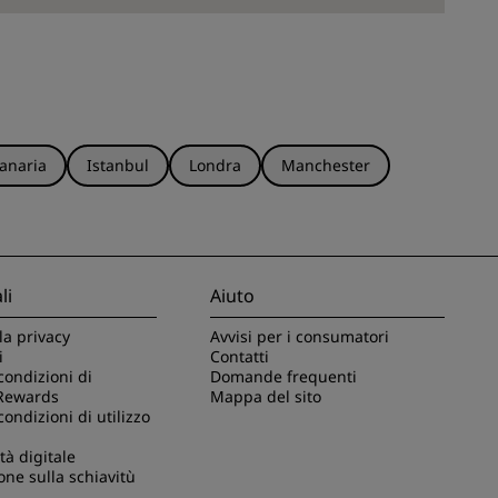
anaria
Istanbul
Londra
Manchester
li
Aiuto
la privacy
Avvisi per i consumatori
i
Contatti
condizioni di
Domande frequenti
Rewards
Mappa del sito
condizioni di utilizzo
tà digitale
one sulla schiavitù