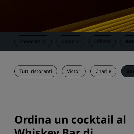
Marchi affiliati in Cina
Panoramica
Camere
Offerte
Res
Tutti ristoranti
Victor
Charlie
Ba
Ordina un cocktail al
Whiskey Bar di