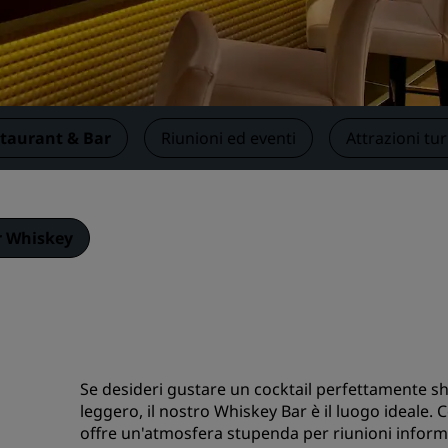
Prenota uno spazio per riu
Richiedi un preventivo
Destinazioni per eventi
Soluzioni di settore
taurant & Bar
Riunioni ed eventi
Attrazioni tur
Cerca voli
Cerca voli
r Whiskey
Ristorazione
Cerca un ristorante
Servizi digitali
Se desideri gustare un cocktail perfettamente sha
App Radisson Hotels
leggero, il nostro Whiskey Bar è il luogo ideale. 
offre un'atmosfera stupenda per riunioni informal