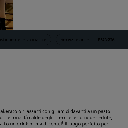
nioni
Rad Pets
Sedi per matrimoni
Soggiorni sostenibili
Soggiorni per squadre sportive
istiche nelle vicinanze
Servizi e accessori
Fitnes
PRENOTA
Viaggiatore d'affari
Hotel nel centro città
Visita il nostro blog
Radisson Rewards
Scopri Radisson Rewards
Vantaggi
Come utilizzare punti
Come guadagnare punti
kerato o rilassarti con gli amici davanti a un pasto
Con le tonalità calde degli interni e le comode sedute,
Bookers and Planners
i o un drink prima di cena. È il luogo perfetto per