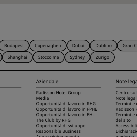
Budapest
Copenaghen
Dubai
Dublino
Gran C
Shanghai
Stoccolma
Sydney
Zurigo
Aziendale
Note lega
Radisson Hotel Group
Centro sul
Media
Note legal
Opportunità di lavoro in RHG
Termini e 
Opportunità di lavoro in PPHE
Radisson 
Opportunità di lavoro in EHL
Termini e 
The Club by RHG
del sito
Opportunità di sviluppo
Accessibili
Responsible Business
Dichiarazi
Approvvigionamento
moderna