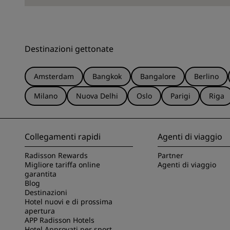
Destinazioni gettonate
Amsterdam
Bangkok
Bangalore
Berlino
Milano
Nuova Delhi
Oslo
Parigi
Riga
Collegamenti rapidi
Agenti di viaggio
Radisson Rewards
Partner
Migliore tariffa online
Agenti di viaggio
garantita
Blog
Destinazioni
Hotel nuovi e di prossima
apertura
APP Radisson Hotels
Hotel Approvati per sport