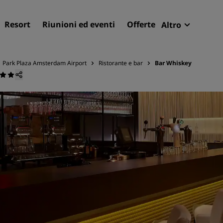
Resort
Riunioni ed eventi
Offerte
Altro
Radisson R
Le mie pren
Park Plaza Amsterdam Airport
Ristorante e bar
Bar Whiskey
Trova il tuo hotel
Destinazioni
Resort
Residence
Hotel aeroportuali
Hotel nuovi e di prossima
apertura
Meeting ed eventi
Scopri Radisson Meetings