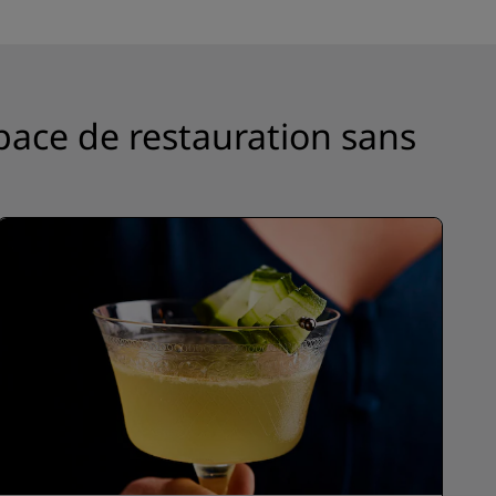
Rad Pets
Espaces dédiés aux mariages
Séjours durables
Séjours d'équipes sportives
pace de restauration sans
Voyageur d'affaires
Hôtels du centre-ville
Consultez notre blog
Radisson Rewards
Découvrez Radisson Rewards
Avantages
Comment utiliser vos points
s
Comment gagner des points
Bookers et Planners