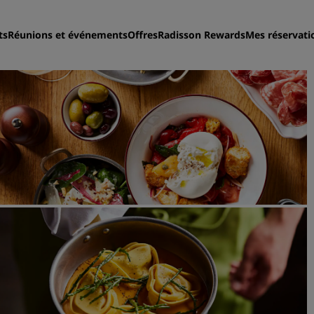
ts
Réunions et événements
Offres
Radisson Rewards
Mes réservati
Trouvez votre hôtel
Destinations
Resorts
Appartements hôteliers
Hôtels d'aéroport
Nouveaux et futurs hôtels
Réunions et événements
Découvrez Radisson Meeti
Réservez une salle de réun