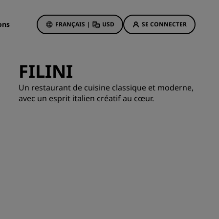
ons
FRANÇAIS
|
USD
SE CONNECTER
FILINI
Offres d'hôtels
Un restaurant de cuisine classique et moderne,
avec un esprit italien créatif au cœur.
Découvrez nos offres
La magie opère dès les premiers
instants
Deals of the Day
Réservez à l’avance
Voir nos forfaits
Idées de voyage
ngs
Hôtels adaptés aux familles
ion