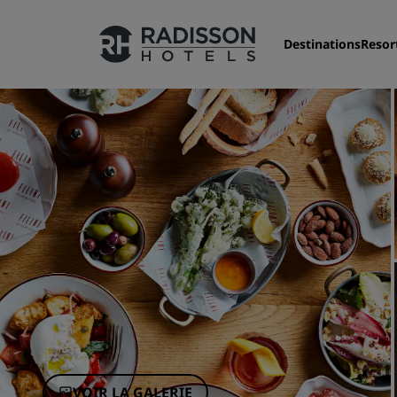
Destinations
Resor
Nos enseignes
Marques Radisson Hotels
VOIR LA GALERIE