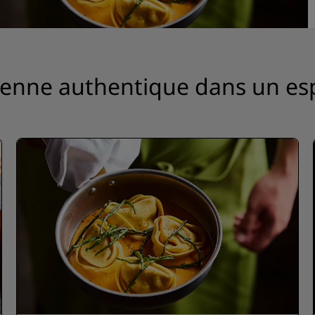
Demander un devis
Pour les événements
Solutions d’entreprise
alienne authentique dans un es
Rechercher des vols
Rechercher des vols
Restaurants
Rechercher un restaurant
Services numériques
Application Radisson Hotel