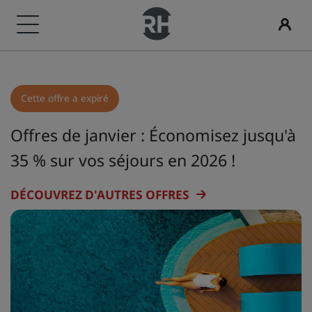
Nos enseignes
Trouvez votre hôtel
Réunions et événements
Rechercher des vols
Restaurants
Services numériques
Offres d'hôtels
Idées de voyage
Radisson Rewards
Cette offre a expiré
Marques Radisson Hotels
Destinations
Découvrez Radisson Meetings
Rechercher des vols
Rechercher un restaurant
Application Radisson Hotels
Découvrez nos offres
Hôtels adaptés aux familles
Découvrez Radisson Rewards
Radisson Collection
Radisson Blu
Offres de janvier : Économisez jusqu'à
Resorts
Réservez une salle de réunion
Première réservation ?
Rad Pets
Avantages pour les membres
35 % sur vos séjours en 2026 !
Appartements hôteliers
Demander un devis
Deals of the Day
Espaces dédiés aux mariages
Comment utiliser vos points
DÉCOUVREZ D'AUTRES OFFRES
Radisson
Radisson RED
Hôtels d'aéroport
Pour les événements
Réservez à l’avance
Séjours durables
Comment gagner des points
Radisson Individuals
art'otel
Nouveaux et futurs hôtels
Solutions d’entreprise
Voir nos forfaits
Séjours d'équipes sportives
Bookers et Planners
Voyageur d'affaires