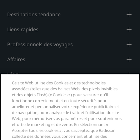
Destinations tendance
Liens rapides
Professionnels des voyages
Affaires
Légal
Ce site Web utilise des Cookies et des technologies
Aide
associées (telles que des balises Web, des pixels invisibles
et des objets Flash) (« Cookies ») pour s'assurer qu'il
fonctionne correctement et en toute sécurité, pour
améliorer et personnaliser votre expérience publicitaire et
Médias sociaux
de navigation, pour analyser le trafic et l'utilisation du site
Web, pour mémoriser vos paramètres et pour soutenir nos
Marques Radisson Hotels
efforts de marketing et de vente. En sélectionnant «
Accepter tous les cookies », vous acceptez que Radisson
tiktok
instagram
youtube
facebook
whatsapp
pinterest
threads
twitter
linkedin
collecte des données vous concernant et utilise des