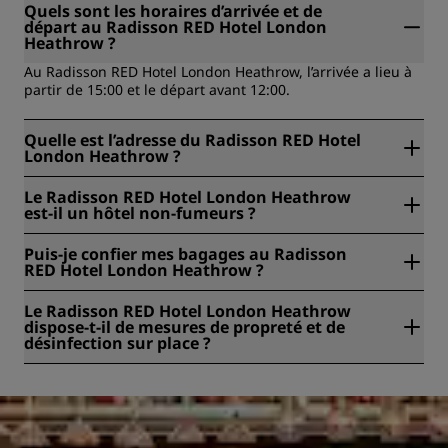
Quels sont les horaires d’arrivée et de
départ au Radisson RED Hotel London
Heathrow ?
Au Radisson RED Hotel London Heathrow, l’arrivée a lieu à
partir de 15:00 et le départ avant 12:00.
Quelle est l’adresse du Radisson RED Hotel
London Heathrow ?
Le Radisson RED Hotel London Heathrow est situé à { 1},
Le Radisson RED Hotel London Heathrow
Londres, Royaume-Uni, UB7 0DU.
est-il un hôtel non-fumeurs ?
Oui, le Radisson RED Hotel London Heathrow est un hôtel
Puis-je confier mes bagages au Radisson
non-fumeurs.
RED Hotel London Heathrow ?
Oui, une consigne à bagages est proposée au Radisson
Le Radisson RED Hotel London Heathrow
RED Hotel London Heathrow.
dispose-t-il de mesures de propreté et de
désinfection sur place ?
Tous les hôtels Radisson appliquent des mesures de
propreté et d’hygiène afin de préserver la santé, la sûreté
et la sécurité de leurs clients. Pour en savoir plus :
https://www.radissonhotels.com/en-us/social-
responsibility/health-safety