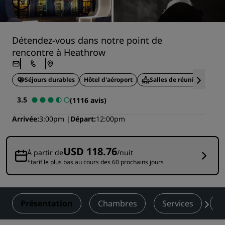
Détendez-vous dans notre point de
rencontre à Heathrow
Séjours durables
Hôtel d'aéroport
Salles de réunion
Ce
3.5
(1116 avis)
Arrivée
3:00pm
Départ
12:00pm
USD 118.76
À partir de
/nuit
*tarif le plus bas au cours des 60 prochains jours
Présentation
Chambres
Services
R