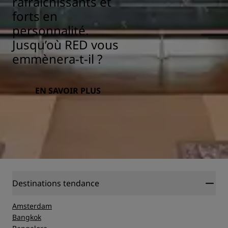
rafraîchissants et
forts en
personnalité.
Jusqu’où RED vous
emmènera-t-il ?
EN SAVOIR PLUS
Destinations tendance
Amsterdam
Bangkok