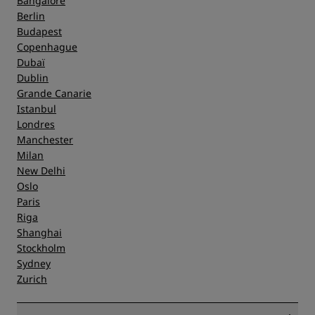
Bangalore
Berlin
Budapest
Copenhague
Dubaï
Dublin
Grande Canarie
Istanbul
Londres
Manchester
Milan
New Delhi
Oslo
Paris
Riga
Shanghai
Stockholm
Sydney
Zurich