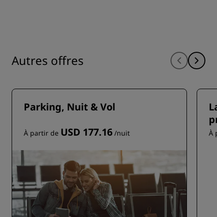
Autres offres
Parking, Nuit & Vol
L
p
USD 177.16
À partir de
/nuit
À 