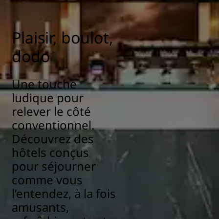
Plaisir, boulot,
dodo
Une touche
ludique pour
relever le côté
conventionnel.
Découvrez des
hôtels conçus
pour séjourner
comme vous
l’entendez, à la fois
amusants,