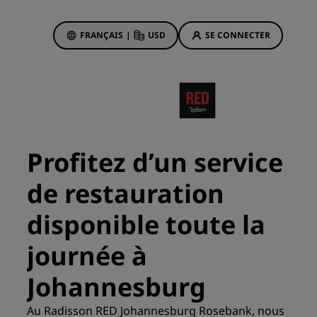
FRANÇAIS
|
USD
SE CONNECTER
sson Rewards
réservations
Offres d'hôtels
Découvrez nos offres
Profitez d’un service
La magie opère dès les premiers
instants
de restauration
Deals of the Day
disponible toute la
Réservez à l’avance
Voir nos forfaits
journée à
Johannesburg
Idées de voyage
ngs
Au Radisson RED Johannesburg Rosebank, nous
Hôtels adaptés aux familles
ion