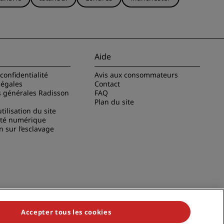
Aide
confidentialité
Avis aux consommateurs
légales
Contact
s générales Radisson
FAQ
Plan du site
tilisation du site
ité numérique
n sur l’esclavage
Accepter tous les cookies