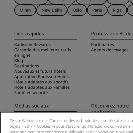
Milan
New Delhi
Oslo
Paris
Riga
Liens rapides
Professionnels de
Radisson Rewards
Partenaires
Garantie des meilleurs tarifs
Agents de voyages
en ligne
Blog
Destinations
Nouveaux et futurs hôtels
Application Radisson Hotels
Hôtels adaptés aux sportifs
Hôtels adaptés aux Familles
Santé et sécurité
Médias sociaux
Découvrez notre
application
Marques Radisson Hotels
Ce site Web utilise des Cookies et des technologies associées (telles qu
Découvrez l’appli Ra
objets Flash) (« Cookies ») pour s'assurer qu'il fonctionne correctemen
personnaliser votre expérience publicitaire et de navigation, pour analys