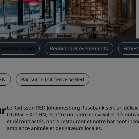
Demander un devis
Pour les événements
Solutions d’entreprise
Rechercher des vols
Restauration
Réunions et événements
Fitnes
Rechercher des vols
Restaurants
CHN
Bar sur le toit-terrasse Red
Rechercher un restaurant
Services numériques
ur
Le Radisson RED Johannesburg Rosebank sert un délicie
OUIBar + KTCHN, et offre un cadre convivial et décontract
Application Radisson Hotel
et décontractés, notre restaurant et notre bar sont in
ambiance animée et des saveurs locales.