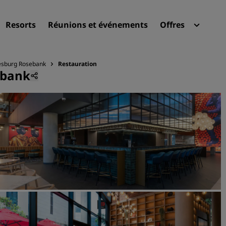
Resorts
Réunions et événements
Offres
Radi
Mes 
esburg Rosebank
Restauration
ebank
Trouvez votre hôtel
Destinations
Resorts
Appartements hôteliers
Hôtels d'aéroport
Nouveaux et futurs hôtels
Réunions et événements
Découvrez Radisson Meeti
Réservez une salle de réun