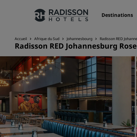
Destinations
Accueil
Afrique du Sud
Johannesbourg
Radisson RED Johann
Radisson RED Johannesburg Ros
Nos enseignes
Marques Radisson Hotels