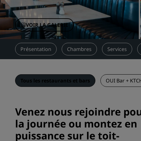
Marques affiliées en Chine
VOIR LA GALERIE
Présentation
Chambres
Services
Tous les restaurants et bars
OUI Bar + KT
Venez nous rejoindre po
la journée ou montez en
puissance sur le toit-