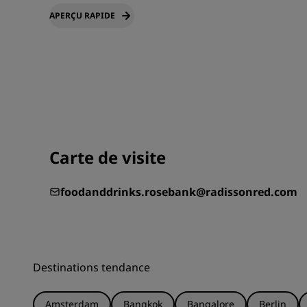
APERÇU RAPIDE
Carte de visite
foodanddrinks.rosebank@radissonred.com
Destinations tendance
Amsterdam
Bangkok
Bangalore
Berlin