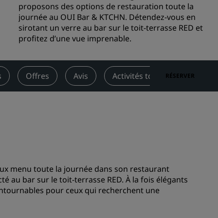
proposons des options de restauration toute la
Rad Pets
journée au OUI Bar & KTCHN. Détendez-vous en
Espaces dédiés aux mariages
sirotant un verre au bar sur le toit-terrasse RED et
profitez d’une vue imprenable.
Séjours durables
Séjours d'équipes sportives
Voyageur d'affaires
s
Offres
Avis
Activités touristiques à prox
RÉSERVER
Hôtels du centre-ville
Consultez notre blog
Radisson Rewards
Découvrez Radisson Rewards
Avantages
ux menu toute la journée dans son restaurant
Comment utiliser vos points
é au bar sur le toit-terrasse RED. À la fois élégants
s
Comment gagner des points
contournables pour ceux qui recherchent une
Bookers et Planners