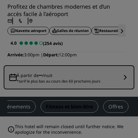
Profitez de chambres modernes et d’un
accès facile à l’aéroport
Navette aéroport
Salles de réunion
Restauration sur pla
4.0
(254 avis)
Arrivée
3:00pm
Départ
12:00pm
--
À partir de
/nuit
*tarif le plus bas au cours des 60 prochains jours
t événements
Fitness et bien-être
Offres
This hotel will remain closed until further notice. We
apologize for the inconvenience.