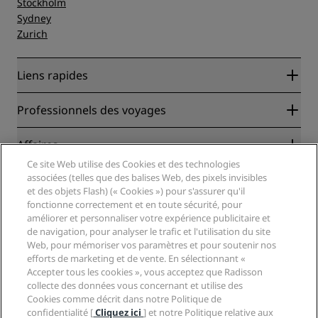
Stockholm
Sydney
Zurich
Liens rapides
Radisson Rewards
Professionnels des voyages
Garantie des meilleurs tarifs en ligne
Blog
Partenaires
Affaires
Destinations
Agents de voyages
Ce site Web utilise des Cookies et des technologies
Nouveaux et futurs hôtels
Radisson Hotel Group
associées (telles que des balises Web, des pixels invisibles
Légal
Application Radisson Hotels
et des objets Flash) (« Cookies ») pour s'assurer qu'il
Médias
Hôtels adaptés aux sportifs
fonctionne correctement et en toute sécurité, pour
Carrières RHG
Centre de confidentialité
Aide
Hôtels adaptés aux Familles
améliorer et personnaliser votre expérience publicitaire et
Carrières PPHE
Mentions légales
de navigation, pour analyser le trafic et l'utilisation du site
Santé et sécurité
Carrières EHL
Conditions générales Radisson Rewards
Web, pour mémoriser vos paramètres et pour soutenir nos
Avis aux consommateurs
The Club by RHG
Médias sociaux
Contrat d’utilisation du site
efforts de marketing et de vente. En sélectionnant «
Contact
Opportunités de développement
Accepter tous les cookies », vous acceptez que Radisson
Accessibilité numérique
FAQ
Marques Radisson Hotels
collecte des données vous concernant et utilise des
Entreprise responsable
Déclaration sur l’esclavage moderne
Plan du site
Cookies comme décrit dans notre Politique de
Approvisionnement
confidentialité [
Cliquez ici
] et notre Politique relative aux