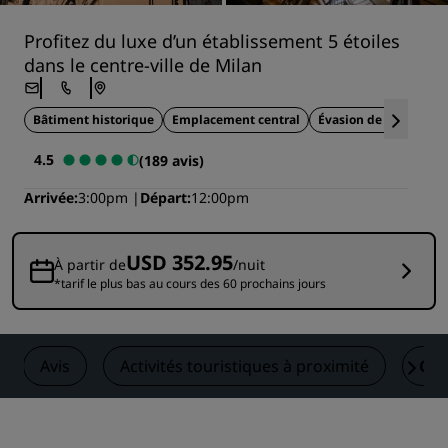
Profitez du luxe d’un établissement 5 étoiles
dans le centre-ville de Milan
Bâtiment historique
Emplacement central
Évasion de luxe
Re
4.5
(189 avis)
Arrivée
3:00pm
Départ
12:00pm
USD 352.95
À partir de
/nuit
*tarif le plus bas au cours des 60 prochains jours
Avis
Activités touristiques à proximité
Con