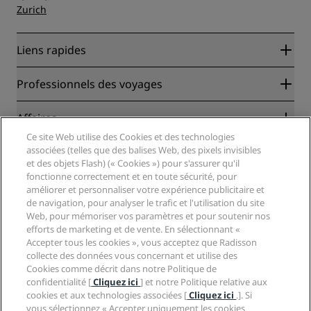
Zurich
Liens rapides
Radisson Rewards
Professionnels des voyages
Garantie des meilleurs tarifs en ligne
Blog
Partenaires
Affaires
Destinations
Agents de voyages
Ce site Web utilise des Cookies et des technologies
Nouveaux et futurs hôtels
Radisson Hotel Group
associées (telles que des balises Web, des pixels invisibles
Légal
Application Radisson Hotels
et des objets Flash) (« Cookies ») pour s'assurer qu'il
Médias
Hôtels adaptés aux sportifs
fonctionne correctement et en toute sécurité, pour
Carrières RHG
Centre de confidentialité
Aide
Hôtels adaptés aux Familles
améliorer et personnaliser votre expérience publicitaire et
Carrières PPHE
Mentions légales
de navigation, pour analyser le trafic et l'utilisation du site
Santé et sécurité
Carrières EHL
Conditions générales Radisson Rewards
Web, pour mémoriser vos paramètres et pour soutenir nos
Avis aux consommateurs
The Club by RHG
Médias sociaux
Contrat d’utilisation du site
efforts de marketing et de vente. En sélectionnant «
Contact
Opportunités de développement
Accepter tous les cookies », vous acceptez que Radisson
Accessibilité numérique
FAQ
Marques Radisson Hotels
collecte des données vous concernant et utilise des
Entreprise responsable
Déclaration sur l’esclavage moderne
Plan du site
Cookies comme décrit dans notre Politique de
Approvisionnement
confidentialité [
Cliquez ici
] et notre Politique relative aux
cookies et aux technologies associées [
Cliquez ici
.]. Si
vous sélectionnez « Accepter uniquement les cookies