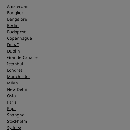
Amsterdam
Bangkok
Bangalore
Berlin
Budapest
Copenhague
Dubaï
Dublin
Grande Canarie
Istanbul
Londres
Manchester
Milan
New Delhi
Oslo
Paris
Riga
Shanghai
Stockholm
Sydney