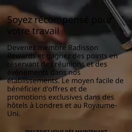
Soyez récompensé pour
votre travail
Devenez membre Radisson
Rewards et gagnez des points en
réservant des réunions et des
événements dans nos
établissements. Le moyen facile de
bénéficier d'offres et de
promotions exclusives dans des
hôtels à Londres et au Royaume-
Uni.
INSCRIVEZ-VOUS DÈS MAINTENANT