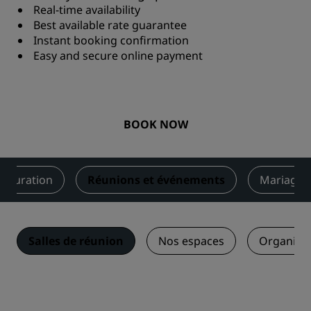
Real-time availability
Best available rate guarantee
Instant booking confirmation
Easy and secure online payment
BOOK NOW
stauration
Réunions et événements
Mariages
Salles de réunion
Nos espaces
Organise