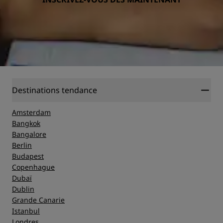
Destinations tendance
Amsterdam
Bangkok
Bangalore
Berlin
Budapest
Copenhague
Dubaï
Dublin
Grande Canarie
Istanbul
Londres