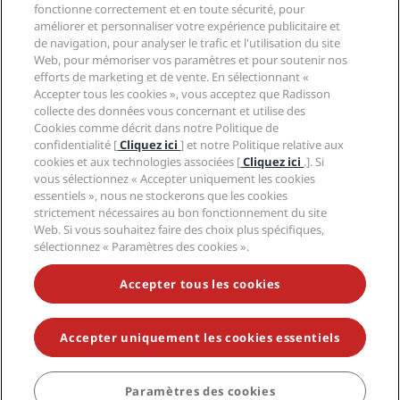
Hôtels adaptés aux sportifs
fonctionne correctement et en toute sécurité, pour
Carrières RHG
Centre de confidentialité
Aide
Hôtels adaptés aux Familles
améliorer et personnaliser votre expérience publicitaire et
Carrières PPHE
Mentions légales
Santé et sécurité
de navigation, pour analyser le trafic et l'utilisation du site
Carrières EHL
Conditions générales Radisson Rewards
Web, pour mémoriser vos paramètres et pour soutenir nos
Avis aux consommateurs
The Club by RHG
Médias sociaux
Contrat d’utilisation du site
efforts de marketing et de vente. En sélectionnant «
Contact
Opportunités de développement
Accepter tous les cookies », vous acceptez que Radisson
Accessibilité numérique
FAQ
Marques Radisson Hotels
Entreprise responsable
collecte des données vous concernant et utilise des
Déclaration sur l’esclavage moderne
Plan du site
Cookies comme décrit dans notre Politique de
Approvisionnement
confidentialité [
Cliquez ici
] et notre Politique relative aux
cookies et aux technologies associées [
Cliquez ici
.]. Si
vous sélectionnez « Accepter uniquement les cookies
essentiels », nous ne stockerons que les cookies
strictement nécessaires au bon fonctionnement du site
Web. Si vous souhaitez faire des choix plus spécifiques,
sélectionnez « Paramètres des cookies ».
NE MANQUEZ AUCUNE DE NOS OFFRES LES PLUS
POPULAIRES
Accepter tous les cookies
Accepter uniquement les cookies essentiels
© 2026 Radisson Hotel Group.
Tous droits réservés. RHG Radisson
Hotel Group, Radisson, Radisson RED, Radisson Blu, Radisson Collection,
Radisson Individuals, Park Plaza, Park Inn, Country Inn & Suites, Prize by
Radisson, Radisson Rewards, et Radisson Meetings sont des marques
Paramètres des cookies
déposées de Radisson Hotel Group.