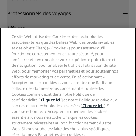
Radisson Rewards
Professionnels des voyages
Garantie des meilleurs tarifs en ligne
Blog
Partenaires
Affaires
Destinations
Agents de voyages
Ce site Web utilise des Cookies et des technologies
Nouveaux et futurs hôtels
Radisson Hotel Group
associées (telles que des balises Web, des pixels invisibles
Légal
Application Radisson Hotels
et des objets Flash) (« Cookies ») pour s'assurer qu'il
Médias
Hôtels adaptés aux sportifs
fonctionne correctement et en toute sécurité, pour
Carrières RHG
Centre de confidentialité
Aide
Hôtels adaptés aux Familles
améliorer et personnaliser votre expérience publicitaire et
Carrières PPHE
Mentions légales
Santé et sécurité
de navigation, pour analyser le trafic et l'utilisation du site
Carrières EHL
Conditions générales Radisson Rewards
Web, pour mémoriser vos paramètres et pour soutenir nos
Avis aux consommateurs
The Club by RHG
Médias sociaux
Contrat d’utilisation du site
efforts de marketing et de vente. En sélectionnant «
Contact
Opportunités de développement
Accepter tous les cookies », vous acceptez que Radisson
Accessibilité numérique
FAQ
Marques Radisson Hotels
Entreprise responsable
collecte des données vous concernant et utilise des
Déclaration sur l’esclavage moderne
Plan du site
Cookies comme décrit dans notre Politique de
Approvisionnement
confidentialité [
Cliquez ici
] et notre Politique relative aux
cookies et aux technologies associées [
Cliquez ici
.]. Si
vous sélectionnez « Accepter uniquement les cookies
essentiels », nous ne stockerons que les cookies
strictement nécessaires au bon fonctionnement du site
Web. Si vous souhaitez faire des choix plus spécifiques,
sélectionnez « Paramètres des cookies ».