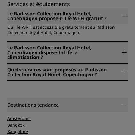
Services et équipements
Le Radisson Collection Royal Hotel,
Copenhagen propose-t-il le Wi-Fi gratuit ?
Oui, le Wi-Fi est accessible gratuitement au Radisson
Collection Royal Hotel, Copenhagen.
Le Radisson Collection Royal Hotel,
Copenhagen dispose-t-il de la
climatisation ?
Oui, le Radisson Collection Royal Hotel, Copenhagen est
Quels services sont proposés au Radisson
équipé de la climatisation.
Collection Royal Hotel, Copenhagen ?
Les services disponibles au Radisson Collection Royal
Hotel, Copenhagen comprennent : Accessibilité, Buffet
petit-déjeuner, Salles de réunion, Centre de fitness,
Restauration sur place, Séjours durables, Bar, Location de
Destinations tendance
vélos, Petit-déjeuner, Service de conciergerie, Nettoyage à
sec, Départ express, Wi-Fi gratuit, Consigne,
Enregistrement en ligne, Stationnement, Stations de
Amsterdam
recharge VE, Service de chambre, Animaux acceptés, Rad
Bangkok
Pets, Certification sûreté et sécurité, Sports Approved,
Bangalore
Esports Ready, Rad Fit, Voyages de motivation, Événements