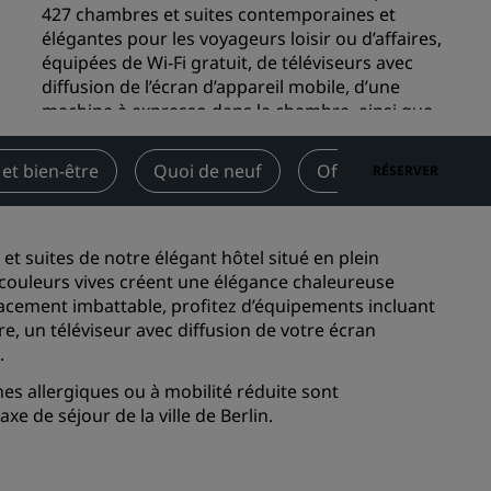
427 chambres et suites contemporaines et
Rad Pets
élégantes pour les voyageurs loisir ou d’affaires,
Espaces dédiés aux mariages
équipées de Wi-Fi gratuit, de téléviseurs avec
diffusion de l’écran d’appareil mobile, d’une
Séjours durables
machine à expresso dans la chambre, ainsi que
Séjours d'équipes sportives
d’une douche à effet pluie relaxante.
Voyageur d'affaires
 et bien-être
Quoi de neuf
Offres
Avis
RÉSERVER
Arrivée
3:00pm
Départ
12:00pm
Hôtels du centre-ville
Consultez notre blog
t suites de notre élégant hôtel situé en plein
Radisson Rewards
x couleurs vives créent une élégance chaleureuse
acement imbattable, profitez d’équipements incluant
Découvrez Radisson Rewards
e, un téléviseur avec diffusion de votre écran
e.
Avantages
 allergiques ou à mobilité réduite sont
Comment utiliser vos points
s
e de séjour de la ville de Berlin.
Comment gagner des points
Bookers et Planners