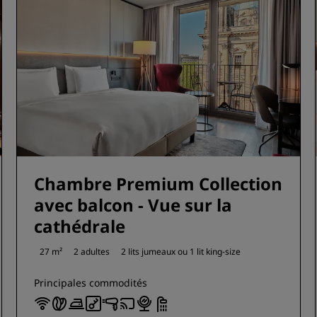
Chambre Premium Collection
avec balcon - Vue sur la
cathédrale
27 m²
2 adultes
2 lits jumeaux ou
1 lit king-size
Principales commodités