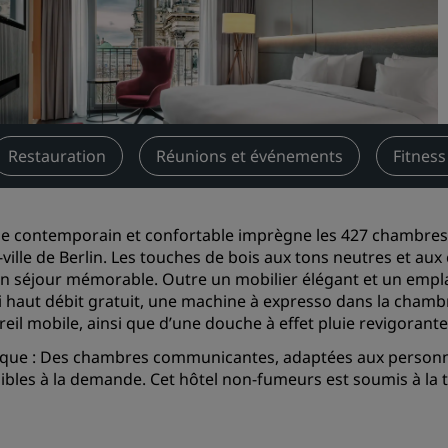
Demander un devis
Pour les événements
Solutions d’entreprise
Rechercher des vols
Restauration
Réunions et événements
Fitness
Rechercher des vols
le contemporain et confortable imprègne les 427 chambres e
Restaurants
-ville de Berlin. Les touches de bois aux tons neutres et au
n séjour mémorable. Outre un mobilier élégant et un empl
Rechercher un restaurant
Fi haut débit gratuit, une machine à expresso dans la chambr
reil mobile, ainsi que d’une douche à effet pluie revigorant
Services numériques
ue : Des chambres communicantes, adaptées aux personnes
Application Radisson Hotel
ibles à la demande. Cet hôtel non-fumeurs est soumis à la tax