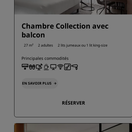
Chambre Collection avec
balcon
27 m²
2 adultes
2 lits jumeaux ou
1 lit king-size
Principales commodités
EN SAVOIR PLUS
RÉSERVER