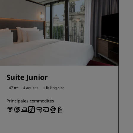
Suite Junior
47 m²
4 adultes
1 lit king-size
Principales commodités