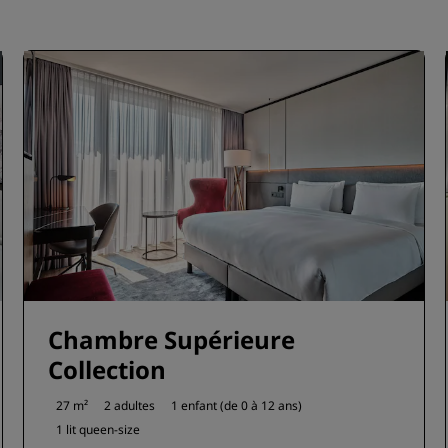
Chambre Supérieure
Collection
27 m²
2 adultes
1 enfant (de 0 à 12 ans)
1 lit queen-size