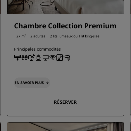
Chambre Collection Premium
27 m²
2 adultes
2 lits jumeaux ou
1 lit king-size
Principales commodités
EN SAVOIR PLUS
RÉSERVER