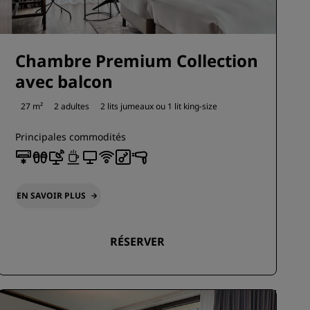
Chambre Premium Collection
avec balcon
27 m²
2 adultes
2 lits jumeaux ou
1 lit king-size
Principales commodités
EN SAVOIR PLUS
RÉSERVER