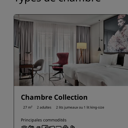
Chambre Collection
27 m²
2 adultes
2 lits jumeaux ou
1 lit king-size
Principales commodités