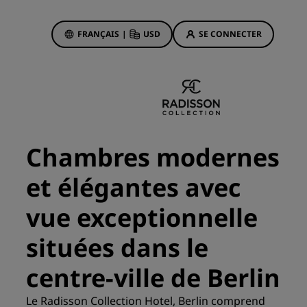
FRANÇAIS
|
USD
SE CONNECTER
sson Rewards
réservations
Offres d'hôtels
Découvrez nos offres
Chambres modernes
La magie opère dès les premiers
instants
et élégantes avec
Deals of the Day
vue exceptionnelle
Réservez à l’avance
Voir nos forfaits
situées dans le
centre-ville de Berlin
Idées de voyage
ngs
Le Radisson Collection Hotel, Berlin comprend
Hôtels adaptés aux familles
ion