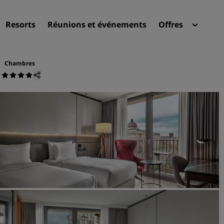
Resorts
Réunions et événements
Offres
Radi
Mes 
Chambres
Trouvez votre hôtel
Destinations
Resorts
Appartements hôteliers
Hôtels d'aéroport
Nouveaux et futurs hôtels
Réunions et événements
Découvrez Radisson Meeti
Réservez une salle de réun