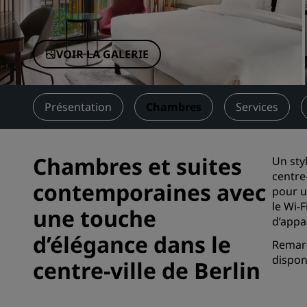
Marques affiliées en Chine
VOIR LA GALERIE
Présentation
Chambres
Services
Chambres et suites
Un sty
centre
contemporaines avec
pour u
le Wi-
une touche
d’appa
d’élégance dans le
Remarq
dispon
centre-ville de Berlin