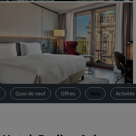
Demander un devis
Pour les événements
Solutions d’entreprise
Rechercher des vols
Rechercher des vols
Restaurants
Rechercher un restaurant
e
Quoi de neuf
Offres
Avis
Activités
Services numériques
Application Radisson Hotel