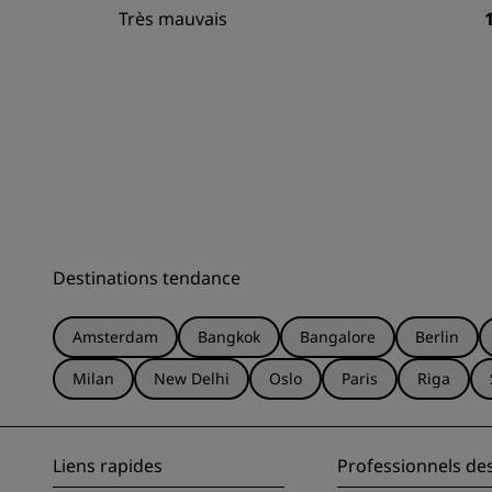
Très mauvais
Destinations tendance
Amsterdam
Bangkok
Bangalore
Berlin
Milan
New Delhi
Oslo
Paris
Riga
Liens rapides
Professionnels de