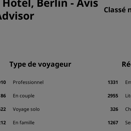
 Hotel, Berlin
-
Avis
Classé 
Advisor
Type de voyageur
Ré
010
Professionnel
1331
Em
186
En couple
2955
Li
622
Voyage solo
326
Ch
212
En famille
1267
Se