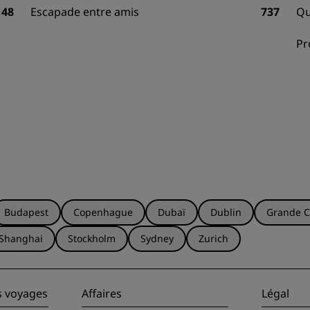
148
Escapade entre amis
737
Qu
Pr
Budapest
Copenhague
Dubaï
Dublin
Grande C
Shanghai
Stockholm
Sydney
Zurich
s voyages
Affaires
Légal