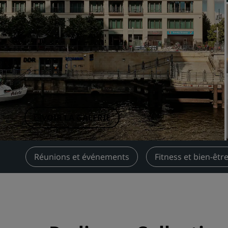
Marques affiliées en Chine
VOIR LA GALERIE
ion
Réunions et événements
Fitness et bien-êtr