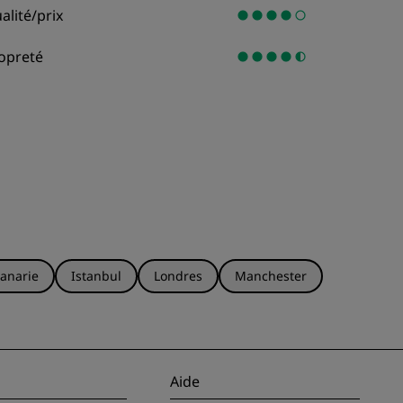
alité/prix
opreté
anarie
Istanbul
Londres
Manchester
Aide