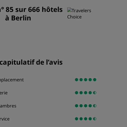
n° 85 sur 666 hôtels
ADHÉRER
à Berlin
capitulatif de l’avis
placement
terie
ambres
rvice