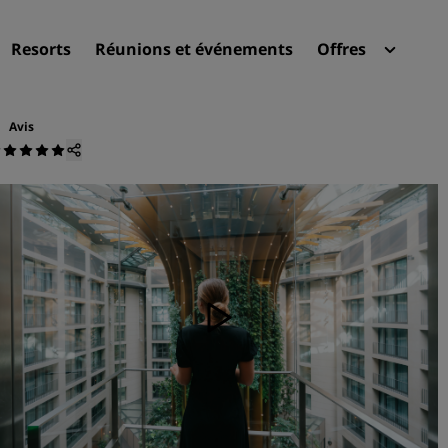
Resorts
Réunions et événements
Offres
Radi
Mes 
Avis
Trouvez votre hôtel
Destinations
Resorts
Appartements hôteliers
Hôtels d'aéroport
Nouveaux et futurs hôtels
Réunions et événements
Découvrez Radisson Meeti
Réservez une salle de réun