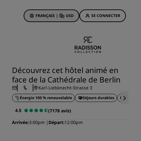
FRANÇAIS
|
USD
SE CONNECTER
sson Rewards
réservations
Offres d'hôtels
Découvrez nos offres
Découvrez cet hôtel animé en
La magie opère dès les premiers
face de la Cathédrale de Berlin
instants
Karl-Liebknecht-Strasse 3
Deals of the Day
Énergie 100 % renouvelable
Réservez à l’avance
Séjours durables
Événement
Voir nos forfaits
4.5
(7178 avis)
Arrivée
3:00pm
Départ
12:00pm
Idées de voyage
ngs
Hôtels adaptés aux familles
ion