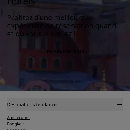
Hotels
Profitez d’une meilleure
expérience de réservation quand
et où vous le voulez !
EN SAVOIR PLUS
Destinations tendance
Amsterdam
Bangkok