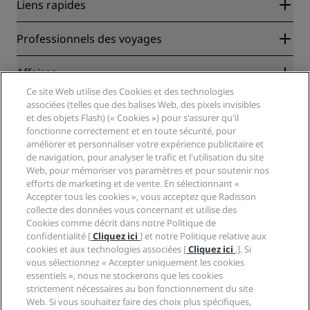
Liens rapides
Radisson Rewards
Professionnels des voyages
Garantie des meilleurs tarifs en ligne
Blog
Partenaires
Affaires
Destinations
Agents de voyages
Ce site Web utilise des Cookies et des technologies
Nouveaux et futurs hôtels
Radisson Hotel Group
associées (telles que des balises Web, des pixels invisibles
Légal
Application Radisson Hotels
et des objets Flash) (« Cookies ») pour s'assurer qu'il
Médias
Hôtels adaptés aux sportifs
fonctionne correctement et en toute sécurité, pour
Carrières RHG
Centre de confidentialité
Aide
Hôtels adaptés aux Familles
améliorer et personnaliser votre expérience publicitaire et
Carrières PPHE
Mentions légales
de navigation, pour analyser le trafic et l'utilisation du site
Santé et sécurité
Carrières EHL
Conditions générales Radisson Rewards
Web, pour mémoriser vos paramètres et pour soutenir nos
Avis aux consommateurs
The Club by RHG
Médias sociaux
Contrat d’utilisation du site
efforts de marketing et de vente. En sélectionnant «
Contact
Opportunités de développement
Accepter tous les cookies », vous acceptez que Radisson
Accessibilité numérique
FAQ
Marques Radisson Hotels
collecte des données vous concernant et utilise des
Entreprise responsable
Déclaration sur l’esclavage moderne
Plan du site
Cookies comme décrit dans notre Politique de
Approvisionnement
confidentialité [
Cliquez ici
] et notre Politique relative aux
cookies et aux technologies associées [
Cliquez ici
.]. Si
vous sélectionnez « Accepter uniquement les cookies
essentiels », nous ne stockerons que les cookies
strictement nécessaires au bon fonctionnement du site
Web. Si vous souhaitez faire des choix plus spécifiques,