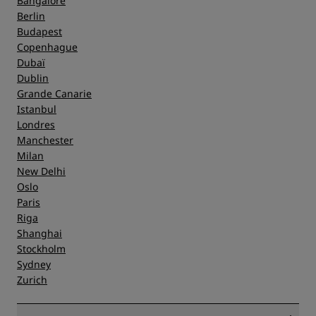
Bangalore
Berlin
Budapest
Copenhague
Dubaï
Dublin
Grande Canarie
Istanbul
Londres
Manchester
Milan
New Delhi
Oslo
Paris
Riga
Shanghai
Stockholm
Sydney
Zurich