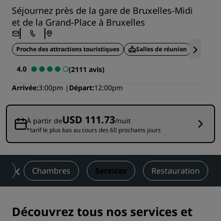
Séjournez près de la gare de Bruxelles-Midi
et de la Grand-Place à Bruxelles
Proche des attractions touristiques
Salles de réunion
Resta
4.0
(2111 avis)
Arrivée
3:00pm
Départ
12:00pm
USD 111.73
À partir de
/nuit
*tarif le plus bas au cours des 60 prochains jours
on
Chambres
Services
Restauration
Découvrez tous nos services et