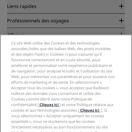
Liens rapides
Radisson Rewards
Professionnels des voyages
Garantie des meilleurs tarifs en ligne
Blog
Partenaires
Affaires
Destinations
Agents de voyages
Ce site Web utilise des Cookies et des technologies
Nouveaux et futurs hôtels
Radisson Hotel Group
associées (telles que des balises Web, des pixels invisibles
Légal
Application Radisson Hotels
et des objets Flash) (« Cookies ») pour s'assurer qu'il
Médias
Hôtels adaptés aux sportifs
fonctionne correctement et en toute sécurité, pour
Carrières RHG
Centre de confidentialité
Aide
Hôtels adaptés aux Familles
améliorer et personnaliser votre expérience publicitaire et
Carrières PPHE
Mentions légales
de navigation, pour analyser le trafic et l'utilisation du site
Santé et sécurité
Carrières EHL
Conditions générales Radisson Rewards
Web, pour mémoriser vos paramètres et pour soutenir nos
Avis aux consommateurs
The Club by RHG
Médias sociaux
Contrat d’utilisation du site
efforts de marketing et de vente. En sélectionnant «
Contact
Opportunités de développement
Accepter tous les cookies », vous acceptez que Radisson
Accessibilité numérique
FAQ
Marques Radisson Hotels
collecte des données vous concernant et utilise des
Entreprise responsable
Déclaration sur l’esclavage moderne
Plan du site
Cookies comme décrit dans notre Politique de
Approvisionnement
confidentialité [
Cliquez ici
] et notre Politique relative aux
cookies et aux technologies associées [
Cliquez ici
.]. Si
vous sélectionnez « Accepter uniquement les cookies
essentiels », nous ne stockerons que les cookies
strictement nécessaires au bon fonctionnement du site