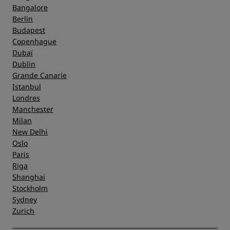
Bangalore
Berlin
Budapest
Copenhague
Dubaï
Dublin
Grande Canarie
Istanbul
Londres
Manchester
Milan
New Delhi
Oslo
Paris
Riga
Shanghai
Stockholm
Sydney
Zurich