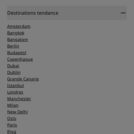
Destinations tendance
Amsterdam
Bangkok
Bangalore
Berlin
Budapest
Copenhague
Dubaï
Dublin
Grande Canarie
Istanbul
Londres
Manchester
Milan
New Delhi
Oslo
Paris
Riga