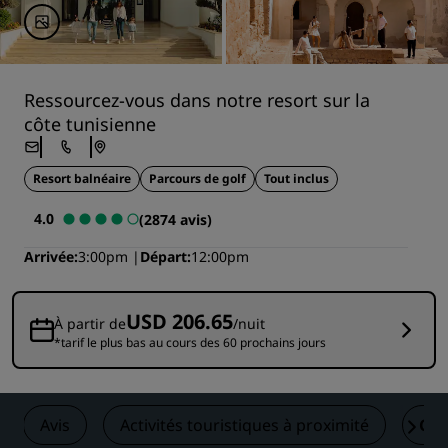
Ressourcez-vous dans notre resort sur la
côte tunisienne
Resort balnéaire
Parcours de golf
Tout inclus
4.0
(2874 avis)
Arrivée
3:00pm
Départ
12:00pm
USD 206.65
À partir de
/nuit
*tarif le plus bas au cours des 60 prochains jours
Avis
Activités touristiques à proximité
Con