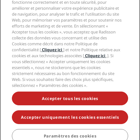
Hôtels adaptés aux sportifs
fonctionne correctement et en toute sécurité, pour
Carrières RHG
Centre de confidentialité
Aide
Hôtels adaptés aux Familles
améliorer et personnaliser votre expérience publicitaire et
Carrières PPHE
Mentions légales
de navigation, pour analyser le trafic et l'utilisation du site
Santé et sécurité
Carrières EHL
Conditions générales Radisson Rewards
Web, pour mémoriser vos paramètres et pour soutenir nos
Avis aux consommateurs
The Club by RHG
Médias sociaux
Contrat d’utilisation du site
efforts de marketing et de vente. En sélectionnant «
Contact
Opportunités de développement
Accepter tous les cookies », vous acceptez que Radisson
Accessibilité numérique
FAQ
Marques Radisson Hotels
collecte des données vous concernant et utilise des
Entreprise responsable
Déclaration sur l’esclavage moderne
Plan du site
Cookies comme décrit dans notre Politique de
Approvisionnement
confidentialité [
Cliquez ici
] et notre Politique relative aux
cookies et aux technologies associées [
Cliquez ici
.]. Si
vous sélectionnez « Accepter uniquement les cookies
essentiels », nous ne stockerons que les cookies
strictement nécessaires au bon fonctionnement du site
Web. Si vous souhaitez faire des choix plus spécifiques,
sélectionnez « Paramètres des cookies ».
NE MANQUEZ AUCUNE DE NOS OFFRES LES PLUS
POPULAIRES
Accepter tous les cookies
Accepter uniquement les cookies essentiels
© 2026 Radisson Hotel Group.
Tous droits réservés. RHG Radisson
Hotel Group, Radisson, Radisson RED, Radisson Blu, Radisson Collection,
Radisson Individuals, Park Plaza, Park Inn, Country Inn & Suites, Prize by
Radisson, Radisson Rewards, et Radisson Meetings sont des marques
Paramètres des cookies
RÉSERVER
déposées de Radisson Hotel Group.