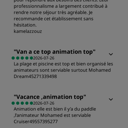
professionnalisme a largement contribué à
rendre notre séjour très agréable. Je
recommande cet établissement sans
hésitation.
kamelazzouz
Chambres
"
Van a ce top animation top
"
2026-07-26
La plage et piscine est top et bien organisé les
Qualité/prix
animateurs sont serviable surtout Mohamed
Dream45271339498
Literie
Chambres
"
Vacance ,animation top
"
Emplacement
2026-07-26
Animation elle est bien il y’a du paddle
Qualité/prix
,l’animateur Mohamed est serviable
Propreté
Cruiser49557395277
Literie