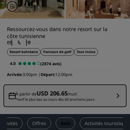
Ressourcez-vous dans notre resort sur la
côte tunisienne
Resort balnéaire
Parcours de golf
Tout inclus
4.0
(2874 avis)
Arrivée
3:00pm
Départ
12:00pm
USD 206.65
À partir de
/nuit
*tarif le plus bas au cours des 60 prochains jours
Activités
Offres
Avis
Activités touristique