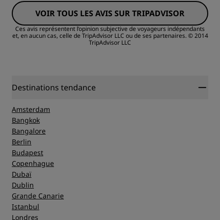
VOIR TOUS LES AVIS SUR TRIPADVISOR
Qualité/prix
Ces avis représentent l’opinion subjective de voyageurs indépendants
et, en aucun cas, celle de TripAdvisor LLC ou de ses partenaires.
© 2014
TripAdvisor LLC
Literie
Emplacement
Destinations tendance
Propreté
Amsterdam
Bangkok
Bangalore
Service
Berlin
Budapest
Copenhague
Dubaï
Dublin
Grande Canarie
Istanbul
Londres