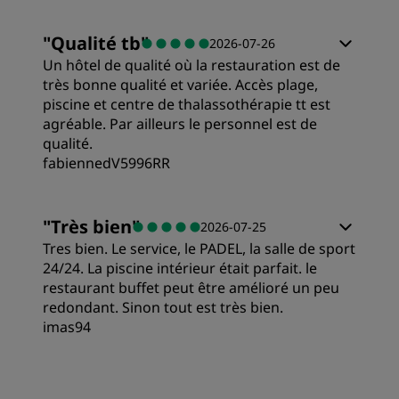
Service
Chambres
"
Qualité tb
"
2026-07-26
Emplacement
Un hôtel de qualité où la restauration est de
Qualité/prix
très bonne qualité et variée. Accès plage,
piscine et centre de thalassothérapie tt est
Propreté
agréable. Par ailleurs le personnel est de
Literie
qualité.
fabiennedV5996RR
Service
Emplacement
"
Très bien
"
2026-07-25
Tres bien. Le service, le PADEL, la salle de sport
Propreté
24/24. La piscine intérieur était parfait. le
restaurant buffet peut être amélioré un peu
Service
redondant. Sinon tout est très bien.
imas94
Chambres