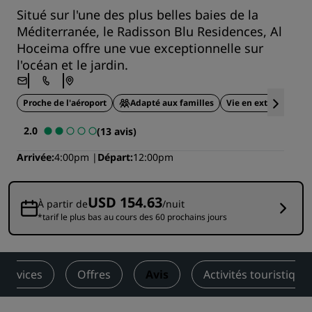
Situé sur l'une des plus belles baies de la
Méditerranée, le Radisson Blu Residences, Al
Hoceima offre une vue exceptionnelle sur
l'océan et le jardin.
Proche de l'aéroport
Adapté aux familles
Vie en extérieur
2.0
(13 avis)
Arrivée
4:00pm
Départ
12:00pm
USD 154.63
À partir de
/nuit
*tarif le plus bas au cours des 60 prochains jours
Services
Offres
Avis
Activités touristique