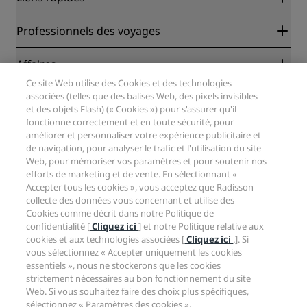
Radisson Rewards
Professionnels des voyages
Garantie des meilleurs tarifs en ligne
Blog
Partenaires
Affaires
Destinations
Agents de voyages
Ce site Web utilise des Cookies et des technologies
Nouveaux et futurs hôtels
Radisson Hotel Group
associées (telles que des balises Web, des pixels invisibles
Légal
Application Radisson Hotels
et des objets Flash) (« Cookies ») pour s'assurer qu'il
Médias
Hôtels adaptés aux sportifs
fonctionne correctement et en toute sécurité, pour
Carrières RHG
Centre de confidentialité
Aide
Hôtels adaptés aux Familles
améliorer et personnaliser votre expérience publicitaire et
Carrières PPHE
Mentions légales
Santé et sécurité
de navigation, pour analyser le trafic et l'utilisation du site
Carrières EHL
Conditions générales Radisson Rewards
Web, pour mémoriser vos paramètres et pour soutenir nos
Avis aux consommateurs
The Club by RHG
Médias sociaux
Contrat d’utilisation du site
efforts de marketing et de vente. En sélectionnant «
Contact
Opportunités de développement
Accepter tous les cookies », vous acceptez que Radisson
Accessibilité numérique
FAQ
Marques Radisson Hotels
Entreprise responsable
collecte des données vous concernant et utilise des
Déclaration sur l’esclavage moderne
Plan du site
Cookies comme décrit dans notre Politique de
Approvisionnement
confidentialité [
Cliquez ici
] et notre Politique relative aux
cookies et aux technologies associées [
Cliquez ici
.]. Si
vous sélectionnez « Accepter uniquement les cookies
essentiels », nous ne stockerons que les cookies
strictement nécessaires au bon fonctionnement du site
Web. Si vous souhaitez faire des choix plus spécifiques,
sélectionnez « Paramètres des cookies ».