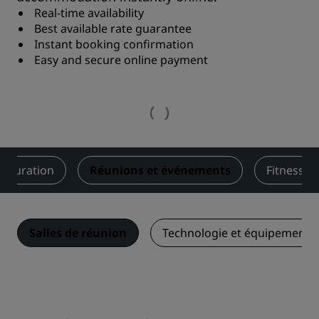
Real-time availability
Best available rate guarantee
Instant booking confirmation
Easy and secure online payment
stauration
Réunions et événements
Fitness et
Salles de réunion
Technologie et équipements