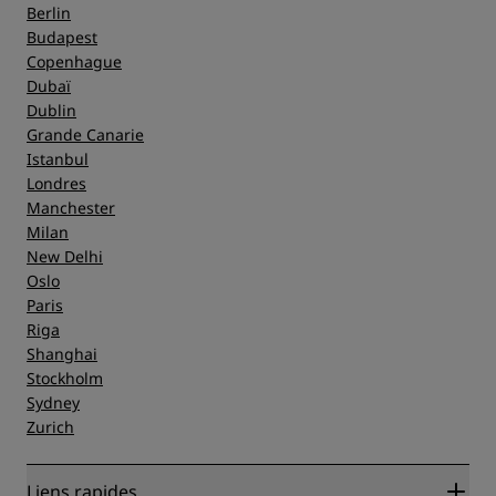
Berlin
Budapest
Copenhague
Dubaï
Dublin
Grande Canarie
Istanbul
Londres
Manchester
Milan
New Delhi
Oslo
Paris
Riga
Shanghai
Stockholm
Sydney
Zurich
Liens rapides