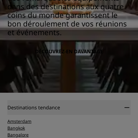
dans des destinations aux quatre
coins du monde garantissent le
bon déroulement de vos réunions
et événements.
DÉCOUVREZ-EN DAVANTAGE
Destinations tendance
Amsterdam
Bangkok
Bangalore