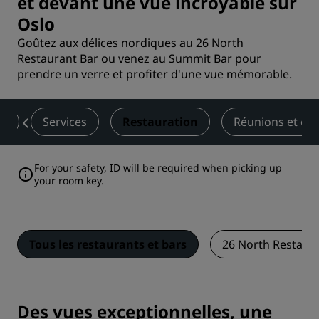
et devant une vue incroyable sur
Oslo
Goûtez aux délices nordiques au 26 North
Restaurant Bar ou venez au Summit Bar pour
prendre un verre et profiter d'une vue mémorable.
es
Services
Restauration
Réunions et év
For your safety, ID will be required when picking up
your room key.
Tous les restaurants et bars
26 North Restaura
Des vues exceptionnelles, une