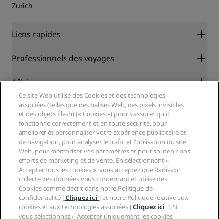
Zurich
Liens rapides
Radisson Rewards
Professionnels des voyages
Garantie des meilleurs tarifs en ligne
Blog
Partenaires
Affaires
Destinations
Agents de voyages
Ce site Web utilise des Cookies et des technologies
Nouveaux et futurs hôtels
Radisson Hotel Group
associées (telles que des balises Web, des pixels invisibles
Légal
Application Radisson Hotels
et des objets Flash) (« Cookies ») pour s'assurer qu'il
Médias
Hôtels adaptés aux sportifs
fonctionne correctement et en toute sécurité, pour
Carrières RHG
Centre de confidentialité
Aide
Hôtels adaptés aux Familles
améliorer et personnaliser votre expérience publicitaire et
Carrières PPHE
Mentions légales
Santé et sécurité
de navigation, pour analyser le trafic et l'utilisation du site
Carrières EHL
Conditions générales Radisson Rewards
Web, pour mémoriser vos paramètres et pour soutenir nos
Avis aux consommateurs
The Club by RHG
Médias sociaux
Contrat d’utilisation du site
efforts de marketing et de vente. En sélectionnant «
Contact
Opportunités de développement
Accepter tous les cookies », vous acceptez que Radisson
Accessibilité numérique
FAQ
Marques Radisson Hotels
Entreprise responsable
collecte des données vous concernant et utilise des
Déclaration sur l’esclavage moderne
Plan du site
Cookies comme décrit dans notre Politique de
Approvisionnement
confidentialité [
Cliquez ici
] et notre Politique relative aux
cookies et aux technologies associées [
Cliquez ici
.]. Si
vous sélectionnez « Accepter uniquement les cookies