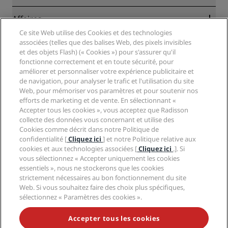
Garantie des meilleurs tarifs en ligne
Blog
Partenaires
Affaires
Destinations
Agents de voyages
Ce site Web utilise des Cookies et des technologies
Nouveaux et futurs hôtels
Radisson Hotel Group
associées (telles que des balises Web, des pixels invisibles
Légal
Application Radisson Hotels
et des objets Flash) (« Cookies ») pour s'assurer qu'il
Médias
Hôtels adaptés aux sportifs
fonctionne correctement et en toute sécurité, pour
Carrières RHG
Centre de confidentialité
Aide
Hôtels adaptés aux Familles
améliorer et personnaliser votre expérience publicitaire et
Carrières PPHE
Mentions légales
de navigation, pour analyser le trafic et l'utilisation du site
Santé et sécurité
Carrières EHL
Conditions générales Radisson Rewards
Web, pour mémoriser vos paramètres et pour soutenir nos
Avis aux consommateurs
The Club by RHG
Médias sociaux
Contrat d’utilisation du site
efforts de marketing et de vente. En sélectionnant «
Contact
Opportunités de développement
Accepter tous les cookies », vous acceptez que Radisson
Accessibilité numérique
FAQ
Marques Radisson Hotels
collecte des données vous concernant et utilise des
Entreprise responsable
Déclaration sur l’esclavage moderne
Plan du site
Cookies comme décrit dans notre Politique de
Approvisionnement
confidentialité [
Cliquez ici
] et notre Politique relative aux
cookies et aux technologies associées [
Cliquez ici
.]. Si
vous sélectionnez « Accepter uniquement les cookies
essentiels », nous ne stockerons que les cookies
strictement nécessaires au bon fonctionnement du site
Web. Si vous souhaitez faire des choix plus spécifiques,
sélectionnez « Paramètres des cookies ».
NE MANQUEZ AUCUNE DE NOS OFFRES LES PLUS
POPULAIRES
Accepter tous les cookies