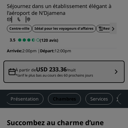
Séjournez dans un établissement élégant à
l’aéroport de N’Djamena
Centre-ville
Idéal pour les voyageurs d’affaires
Restauration s
3.5
(120 avis)
Arrivée
2:00pm
Départ
12:00pm
USD 233.36
À partir de
/nuit
*tarif le plus bas au cours des 60 prochains jours
Présentation
Chambres
Services
Re
Succombez au charme d’une