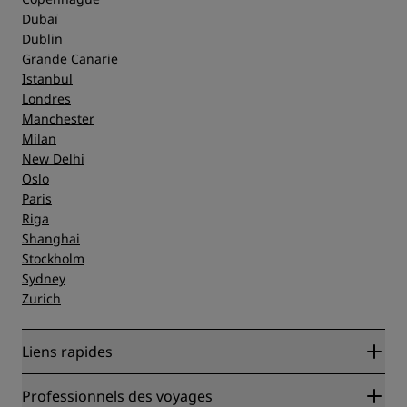
Dubaï
Dublin
Grande Canarie
Istanbul
Londres
Manchester
Milan
New Delhi
Oslo
Paris
Riga
Shanghai
Stockholm
Sydney
Zurich
Liens rapides
Radisson Rewards
Professionnels des voyages