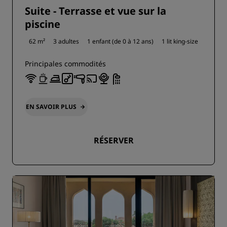
Suite - Terrasse et vue sur la
piscine
62 m²
3 adultes
1 enfant (de 0 à 12 ans)
1 lit king-size
Principales commodités
EN SAVOIR PLUS
RÉSERVER